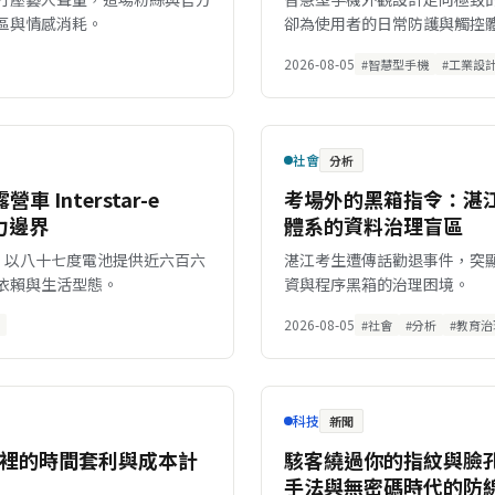
區與情感消耗。
卻為使用者的日常防護與觸控
2026-08-05
#智慧型手機
#工業設
社會
分析
Interstar-e
考場外的黑箱指令：湛
力邊界
體系的資料治理盲區
露營車，以八十七度電池提供近六百六
湛江考生遭傳話勸退事件，突
依賴與生活型態。
資與程序黑箱的治理困境。
2026-08-05
#社會
#分析
#教育治
科技
新聞
略裡的時間套利與成本計
駭客繞過你的指紋與臉孔：
手法與無密碼時代的防