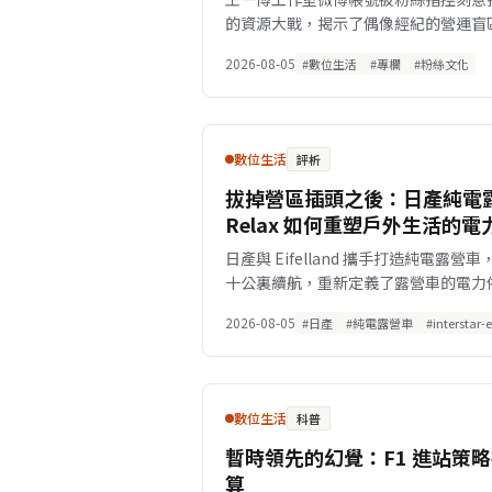
的資源大戰，揭示了偶像經紀的營運盲
2026-08-05
#數位生活
#專欄
#粉絲文化
數位生活
評析
拔掉營區插頭之後：日產純電露營車 
Relax 如何重塑戶外生活的電
日產與 Eifelland 攜手打造純電
十公裏續航，重新定義了露營車的電力
2026-08-05
#日產
#純電露營車
#interstar-e
數位生活
科普
暫時領先的幻覺：F1 進站策
算