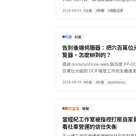
2026-08-05
#社會
#新聞
#網路治理
科技
科普
告別後端伺服器：把六百萬位元
覽器，怎麼辦到的？
透過 onnxruntime-web 與百度 P
百萬位元組的 OCR 推理工作完全搬
2026-08-05
#科技
#科普
#paddleocr
數位生活
專欄
當經紀工作室被指控打壓自家
看社羣營運的信任失衡
王一博工作室微博帳號被粉絲指控刻意