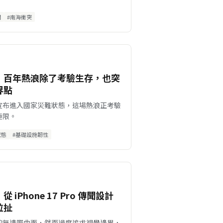
關
#南海衝突
：百年熱浪除了考驗生存，也突
界點
宣布進入國家災難狀態，這場熱浪正考驗
極限。
狀態
#基礎設施韌性
Phone 17 Pro 傳聞設計
拉扯
的無邊際曲面，然而過度追求視覺邊界，