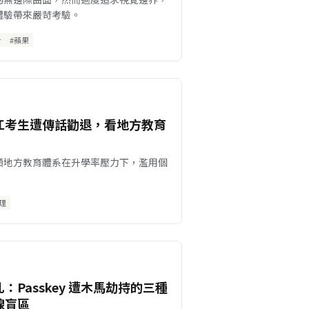
體驗帶來嚴苛考驗。
計
#蘋果
江考生遭傳話勸退，看地方教育
顯地方教育體系在升學率壓力下，濫用個
理
Passkey 遭木馬劫持的三種
線盲區