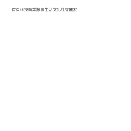
首頁
科技
商業
數位生活
文化
社會
關於