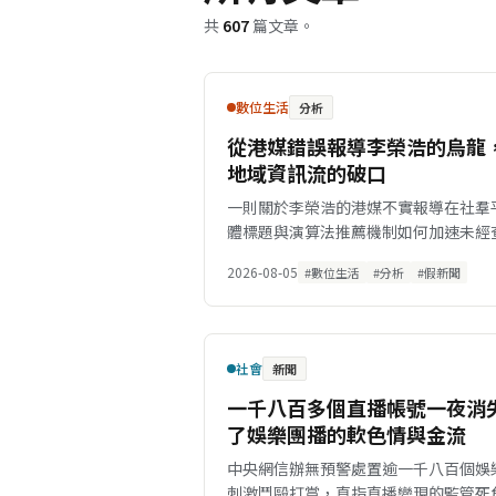
共
607
篇文章。
數位生活
分析
從港媒錯誤報導李榮浩的烏龍
地域資訊流的破口
一則關於李榮浩的港媒不實報導在社羣
體標題與演算法推薦機制如何加速未經
2026-08-05
#數位生活
#分析
#假新聞
社會
新聞
一千八百多個直播帳號一夜消
了娛樂團播的軟色情與金流
中央網信辦無預警處置逾一千八百個娛
刺激鬥毆打賞，直指直播變現的監管死