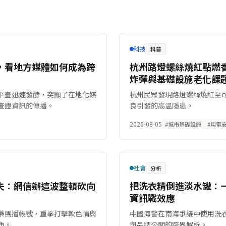
科技
科普
，看地方媒體如何成為跨
杭州路燈螺絲燒紅點燃
炸彈與基礎設施老化課
平臺迅速發酵，突顯了在地化媒
杭州民眾發現路燈螺絲燒紅至
查證資訊的傳播。
良引發的高溫隱患。
2026-08-05
#城市基礎設施
#用電
社會
分析
失：網信辦這波整頓砍向
把洗衣精倒進淡水罐：
資訊戰效應
樂團播帳號，重拳打擊軟色情與
中國海警在南海爭議中使用洗
角。
與品牌公關的跨界解析。