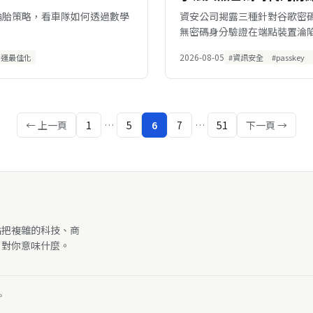
與輪胎策略，看車隊如何透過數學
資安公司揭露三種針對谷歌密
無密碼身分驗證在端點裝置淪
2026-08-05
營運最佳化
#資訊安全
#passkey
← 上一頁
1
…
5
6
7
…
51
下一頁 →
點把複雜的科技、商
、對你意味什麼。
。