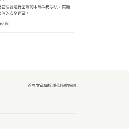
碼管理器通行密鑰的木馬劫持手法，突顯
陷時的安全盲區。
#谷歌
首頁
文章
關於
隱私
條款
聯絡