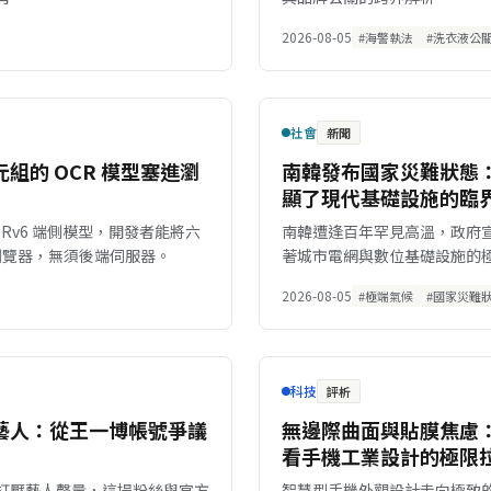
2026-08-05
#海警執法
#洗衣液公
社會
新聞
組的 OCR 模型塞進瀏
南韓發布國家災難狀態
顯了現代基礎設施的臨
P-OCRv6 端側模型，開發者能將六
南韓遭逢百年罕見高溫，政府
進瀏覽器，無須後端伺服器。
著城市電網與數位基礎設施的
2026-08-05
#極端氣候
#國家災難
科技
評析
藝人：從王一博帳號爭議
無邊際曲面與貼膜焦慮：從 i
看手機工業設計的極限
打壓藝人聲量，這場粉絲與官方
智慧型手機外觀設計走向極致