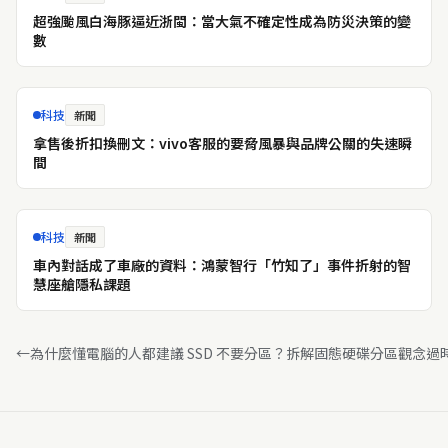
超強颱風白海豚逼近浙閩：當大氣不確定性成為防災決策的變
數
科技
新聞
拿售後折扣換刪文：vivo客服的要脅風暴與品牌公關的失速瞬
間
科技
新聞
車內對話成了車廠的資料：鴻蒙智行「竹知了」事件折射的智
慧座艙隱私課題
←
為什麼懂電腦的人都建議 SSD 不要分區？拆解固態硬碟分區觀念過