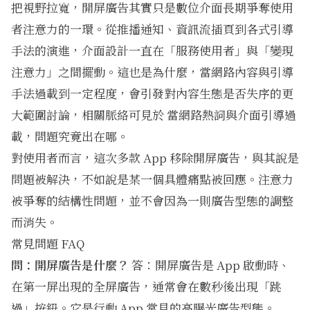
把視野拉寬，開屏廣告其實只是數位介面長期爭奪使用
者注意力的一環。從推播通知、資訊流插頁到各式引導
手法的演進，介面設計一直在「服務使用者」與「變現
注意力」之間擺動。這也是為什麼，當網路內容與引導
手法過載到一定程度，會引發對內容生態是否失序的更
大範圍討論，相關脈絡可見於
當網路熱詞與介面引導過
載，問題究竟出在哪
。
對使用者而言，這次多款 App 移除開屏廣告，與其說是
問題被解決，不如說是某一個具體痛點被回應。注意力
被爭奪的結構性問題，並不會因為一則廣告型態的調整
而消失。
常見問題 FAQ
問：開屏廣告是什麼？
答：開屏廣告是 App 啟動時、
在第一屏出現的全屏廣告，通常會在數秒後出現「跳
過」按鈕。它是行動 App 常見的高曝光廣告型態。