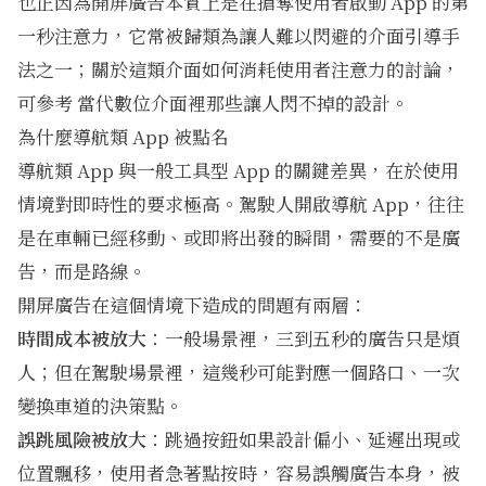
也正因為開屏廣告本質上是在搶奪使用者啟動 App 的第
一秒注意力，它常被歸類為讓人難以閃避的介面引導手
法之一；關於這類介面如何消耗使用者注意力的討論，
可參考
當代數位介面裡那些讓人閃不掉的設計
。
為什麼導航類 App 被點名
導航類 App 與一般工具型 App 的關鍵差異，在於使用
情境對即時性的要求極高。駕駛人開啟導航 App，往往
是在車輛已經移動、或即將出發的瞬間，需要的不是廣
告，而是路線。
開屏廣告在這個情境下造成的問題有兩層：
時間成本被放大
：一般場景裡，三到五秒的廣告只是煩
人；但在駕駛場景裡，這幾秒可能對應一個路口、一次
變換車道的決策點。
誤跳風險被放大
：跳過按鈕如果設計偏小、延遲出現或
位置飄移，使用者急著點按時，容易誤觸廣告本身，被