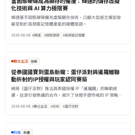
當固態硬碟成為顯存的備援：輝達的儲存虛擬
化技術與 AI 算力極限賽
輝達著手固態硬碟擴充虛擬顯存技術，凸顯大型語言模型發
展受制於高頻寬記憶體產能的硬體瓶頸。
2026-08-08
#輝達
#固態硬碟
#高頻寬記憶體
數位生活
分析
從泰國國寶到蛋島新寵：蛋仔派對與暹羅鱷聯
動折射的IP授權與玩家認同賽局
網易《蛋仔派對》推出與泰國授權 IP「暹羅鱷」的聯動皮
膚，這波引發熱議的合作，揭示了休閒手遊市場的 IP 策略轉
向與玩家身分認同的數位消費邏輯。
2026-08-08
#數位生活
#分析
#蛋仔派對
科技
科普