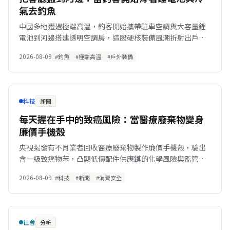
氣去釣魚
中國多地遭遇極端高溫，釣客開始攜帶駐車空調與大容量鋰
電池到河邊搭建透明空調房，這股硬核裝備風潮折射出戶外
休閒活動的降級與消費升級。
2026-08-09
#釣魚
#極端高溫
#戶外裝備
科技
新聞
每天握在手中的致癌風險：當醫療廢棄物變身
廉價手機殼
央視揭發有不肖業者回收醫療廢棄物製作廉價手機殼，驗出
含一級致癌物苯，凸顯低價配件供應鏈的化學風險與監管盲
區。
2026-08-09
#科技
#新聞
#消費安全
社會
分析