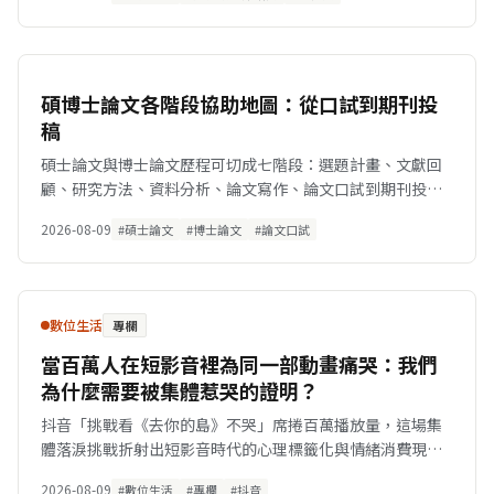
碩博士論文各階段協助地圖：從口試到期刊投
稿
碩士論文與博士論文歷程可切成七階段：選題計畫、文獻回
顧、研究方法、資料分析、論文寫作、論文口試到期刊投
稿。本文逐一整理各階段研究生最常見的卡關難點，對應研
2026-08-09
#碩士論文
#博士論文
#論文口試
究諮詢、統計指導、潤稿校對、寫作輔導與口試模擬等協
助，說明為何「論文代寫」不如「協助你自己完成」——全程
你都是作者，研究能力帶得走，也符合學術倫理規範。
數位生活
專欄
當百萬人在短影音裡為同一部動畫痛哭：我們
為什麼需要被集體惹哭的證明？
抖音「挑戰看《去你的島》不哭」席捲百萬播放量，這場集
體落淚挑戰折射出短影音時代的心理標籤化與情緒消費現
象。
2026-08-09
#數位生活
#專欄
#抖音