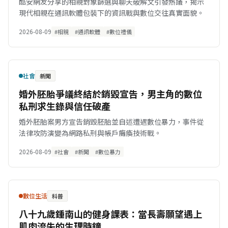
酷安網友分享的相親對象篩選與聊天破解文引發熱議，揭示
現代相親在通訊軟體包裝下的資訊戰與數位交往真實面貌。
2026-08-09
#相親
#通訊軟體
#數位禮儀
社會
新聞
婚外胚胎爭議終結於銷毀宣告，男主角的數位
私刑求生錄與信任破產
婚外胚胎案男方宣告銷毀胚胎並自述遭遇數位暴力，事件從
法律攻防演變為網路私刑與帳戶癱瘓技術戰。
2026-08-09
#社會
#新聞
#數位暴力
數位生活
科普
八十九歲鍾南山的健身課表：當長壽願望遇上
肌肉流失的生理時鐘