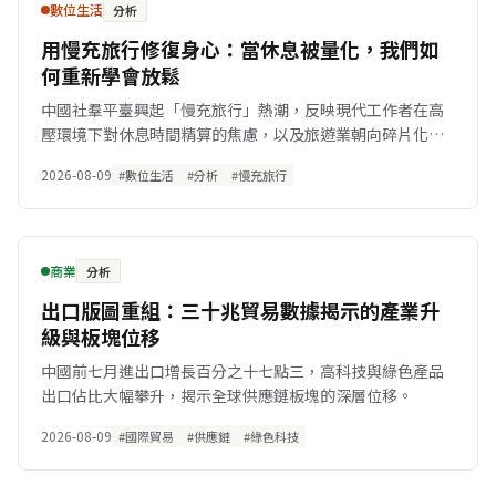
數位生活
分析
用慢充旅行修復身心：當休息被量化，我們如
何重新學會放鬆
中國社羣平臺興起「慢充旅行」熱潮，反映現代工作者在高
壓環境下對休息時間精算的焦慮，以及旅遊業朝向碎片化與
深度體驗的轉型。
2026-08-09
#數位生活
#分析
#慢充旅行
商業
分析
出口版圖重組：三十兆貿易數據揭示的產業升
級與板塊位移
中國前七月進出口增長百分之十七點三，高科技與綠色產品
出口佔比大幅攀升，揭示全球供應鏈板塊的深層位移。
2026-08-09
#國際貿易
#供應鏈
#綠色科技