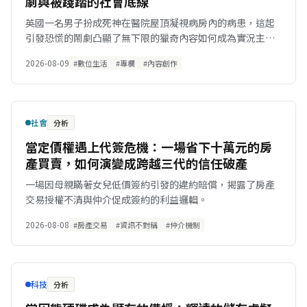
劇與被踐踏的社會底線
英國一名男子扮成死神在醫院屋頂凝視病房內的病患，這起
引發恐慌的鬧劇凸顯了無下限的獵奇內容如何成為實況主的
流量提款機。
2026-08-09
#數位生活
#專欄
#內容創作
社會
分析
當定價權遇上代簽危機：一場省下十萬元的房
產買賣，如何演變成跨越三代的信任破產
一場因母親瞞著女兒低價簽約引發的違約賠償，揭露了房產
交易授權不清與仲介促成簽約的利益邏輯。
2026-08-08
#房產交易
#資訊不對稱
#仲介機制
科技
分析