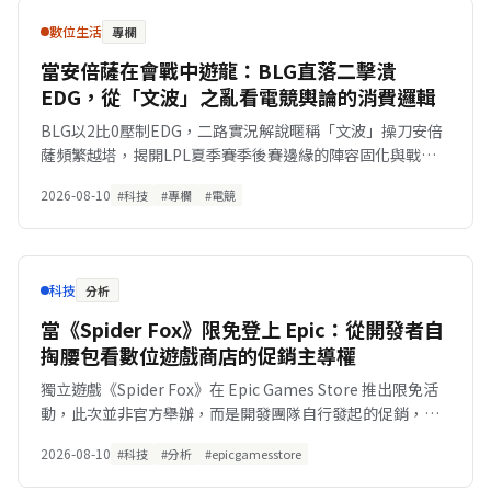
數位生活
專欄
當安倍薩在會戰中遊龍：BLG直落二擊潰
EDG，從「文波」之亂看電競輿論的消費邏輯
BLG以2比0壓制EDG，二路實況解說暱稱「文波」操刀安倍
薩頻繁越塔，揭開LPL夏季賽季後賽邊緣的陣容固化與戰術
博弈。
2026-08-10
#科技
#專欄
#電競
科技
分析
當《Spider Fox》限免登上 Epic：從開發者自
掏腰包看數位遊戲商店的促銷主導權
獨立遊戲《Spider Fox》在 Epic Games Store 推出限免活
動，此次並非官方舉辦，而是開發團隊自行發起的促銷，藉
此探討數位遊戲商店的促銷機制與獨立開發者生存策略。
2026-08-10
#科技
#分析
#epicgamesstore