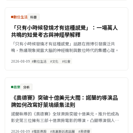
數位生活
科普
「只有小時候發燒才有這種感覺」：一場萬人
共鳴的知覺考古與神經學解釋
「只有小時候發燒才有這種感覺」話題在微博引發廣泛共
鳴，熱議現象揭露大腦的神經機制與數位時代的集體心理。
2026-08-09
#數位生活
#文化
#社會
商業
分析
《奧德賽》突破十億美元大關：諾蘭的導演品
牌如何改寫好萊塢續集法則
諾蘭執導的《奧德賽》全球票房突破十億美元，推升他成為
影史第三位擁有三部十億票房電影的導演，凸顯導演個人品
牌在好萊塢票房的吸金實力。
2026-08-09
#電影票房
#克裏斯託弗諾蘭
#奧德賽