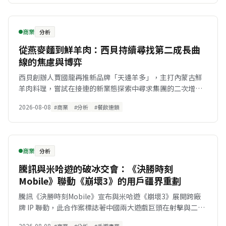
商業
分析
從燕麥麵到鮮羊肉：西貝持續尋找第二成長曲
線的焦慮與博弈
西貝創辦人賈國龍再推新品牌「天邊羊多」，主打內蒙古鮮
羊肉料理，嘗試在接連的新業態探索中尋求集團的二次增長
曲線。
2026-08-08
#商業
#分析
#餐飲連鎖
商業
分析
騰訊與米哈遊的破冰交會：《決勝時刻
Mobile》聯動《崩壞3》的用戶疆界重劃
騰訊《決勝時刻Mobile》宣布與米哈遊《崩壞3》展開跨廠
牌 IP 聯動，此合作案標誌著中國兩大遊戲巨頭在射擊與二次
元領域的用戶池交集測試。
2026-08-08