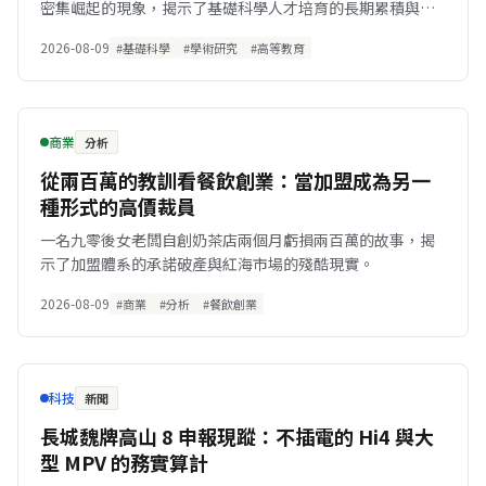
密集崛起的現象，揭示了基礎科學人才培育的長期累積與集
體效應。
2026-08-09
#基礎科學
#學術研究
#高等教育
商業
分析
從兩百萬的教訓看餐飲創業：當加盟成為另一
種形式的高價裁員
一名九零後女老闆自創奶茶店兩個月虧損兩百萬的故事，揭
示了加盟體系的承諾破產與紅海市場的殘酷現實。
2026-08-09
#商業
#分析
#餐飲創業
科技
新聞
長城魏牌高山 8 申報現蹤：不插電的 Hi4 與大
型 MPV 的務實算計