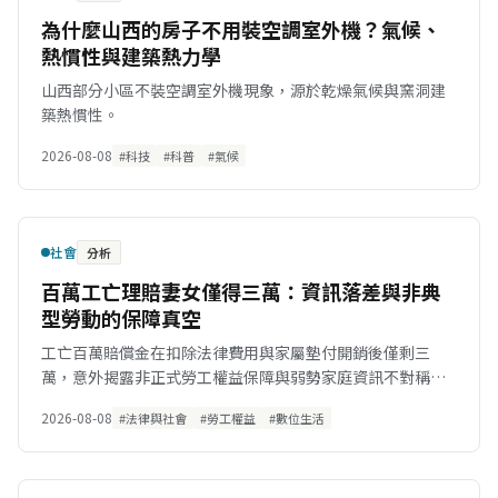
為什麼山西的房子不用裝空調室外機？氣候、
熱慣性與建築熱力學
山西部分小區不裝空調室外機現象，源於乾燥氣候與窯洞建
築熱慣性。
2026-08-08
#科技
#科普
#氣候
社會
分析
百萬工亡理賠妻女僅得三萬：資訊落差與非典
型勞動的保障真空
工亡百萬賠償金在扣除法律費用與家屬墊付開銷後僅剩三
萬，意外揭露非正式勞工權益保障與弱勢家庭資訊不對稱的
法律困境。
2026-08-08
#法律與社會
#勞工權益
#數位生活