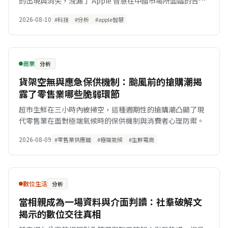
的出現與消失，洩漏了 Apple 智慧在中國市場所面臨的合規
與技術授權難題。
2026-08-10
#科技
#分析
#apple智慧
商業
分析
貨架空無與應急保供機制：颱風前的搶購潮揭
露了零售業哪些脆弱環節
超市生鮮在三小時內被掃空，這種週期性的搶購潮凸顯了現
代零售業在面對極端氣候時的保供機制與消費者心理防禦。
2026-08-09
#零售業供應鏈
#極端氣候
#生鮮電商
數位生活
分析
當相親成為一場資料與介面判讀：社羣破解文
揭示的數位交往真相