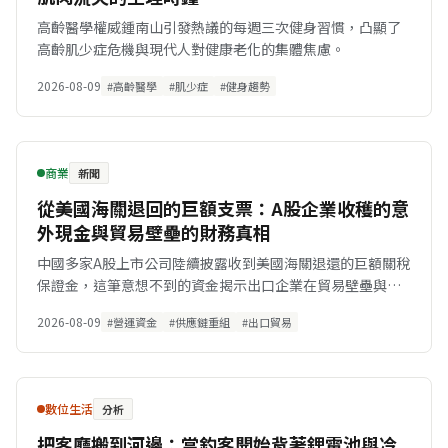
高齡醫學權威鍾南山引發熱議的每週三次健身習慣，凸顯了
高齡肌少症危機與現代人對健康老化的集體焦慮。
2026-08-09
#高齡醫學
#肌少症
#健身趨勢
商業
新聞
從美國海關退回的巨額支票：A股企業收穫的意
外現金與貿易壁壘的財務真相
中國多家A股上市公司陸續披露收到美國海關退還的巨額關稅
保證金，這筆意想不到的資金揭示出口企業在貿易壁壘與供
應鏈重組下的真實財務處境。
2026-08-09
#營運資金
#供應鏈重組
#出口貿易
數位生活
分析
把客廳搬到河邊：當釣客開始背著鋰電池與冷