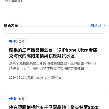
2026年8月10日
最新文章
看全部 →
科技
分析
蘋果的三年摺疊機藍圖：從iPhone Ultra看庫
克時代的高階定價與供應鏈試水溫
蘋果罕見揭露長達三年的硬體開發藍圖，這份摺疊 iPhone
路線圖揭示了供應鏈成熟度與高階市場的定價邏輯。
2026-08-10
#蘋果
#iphone
#摺疊手機
科技
科普
停在塑膠框裡的五千個電晶體：從英特爾8080