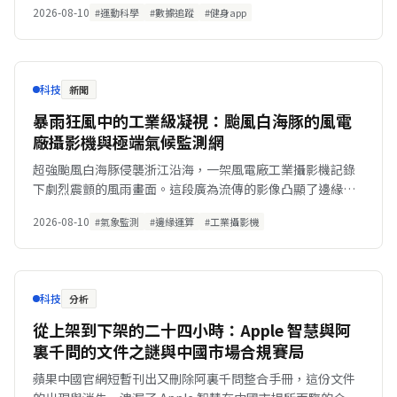
2026-08-10
#運動科學
#數據追蹤
#健身app
科技
新聞
暴雨狂風中的工業級凝視：颱風白海豚的風電
廠攝影機與極端氣候監測網
超強颱風白海豚侵襲浙江沿海，一架風電廠工業攝影機記錄
下劇烈震顫的風雨畫面。這段廣為流傳的影像凸顯了邊緣裝
置在極端氣候下的硬體考驗與防災監測價值。
2026-08-10
#氣象監測
#邊緣運算
#工業攝影機
科技
分析
從上架到下架的二十四小時：Apple 智慧與阿
裏千問的文件之謎與中國市場合規賽局
蘋果中國官網短暫刊出又刪除阿裏千問整合手冊，這份文件