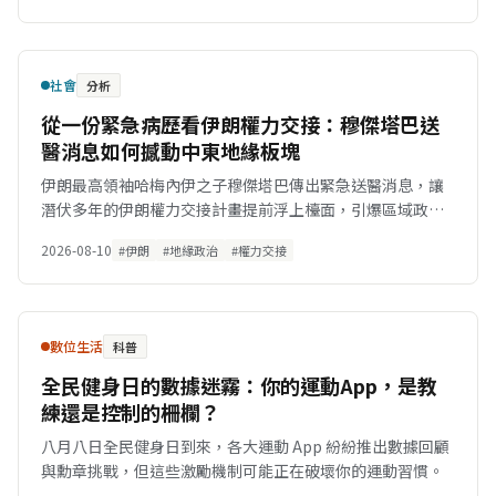
社會
分析
從一份緊急病歷看伊朗權力交接：穆傑塔巴送
醫消息如何撼動中東地緣板塊
伊朗最高領袖哈梅內伊之子穆傑塔巴傳出緊急送醫消息，讓
潛伏多年的伊朗權力交接計畫提前浮上檯面，引爆區域政治
與地緣經濟的高度不確定性。
2026-08-10
#伊朗
#地緣政治
#權力交接
數位生活
科普
全民健身日的數據迷霧：你的運動App，是教
練還是控制的柵欄？
八月八日全民健身日到來，各大運動 App 紛紛推出數據回顧
與勳章挑戰，但這些激勵機制可能正在破壞你的運動習慣。