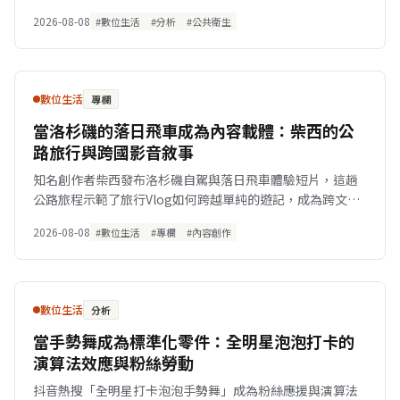
的深層矛盾。
2026-08-08
#數位生活
#分析
#公共衛生
數位生活
專欄
當洛杉磯的落日飛車成為內容載體：柴西的公
路旅行與跨國影音敘事
知名創作者柴西發布洛杉磯自駕與落日飛車體驗短片，這趟
公路旅程示範了旅行Vlog如何跨越單純的遊記，成為跨文化
語境裡的情感消費載體。
2026-08-08
#數位生活
#專欄
#內容創作
數位生活
分析
當手勢舞成為標準化零件：全明星泡泡打卡的
演算法效應與粉絲勞動
抖音熱搜「全明星打卡泡泡手勢舞」成為粉絲應援與演算法