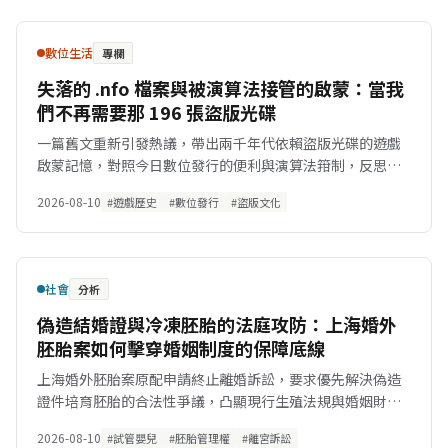
數位生活
專欄
失落的 .nfo 檔案與被演算法接管的啟蒙：當我
們不再需要那 196 張盜版光碟
一篇舊文重新引發熱議，帶出兩千年代依賴盜版光碟的遊戲
啟蒙記憶，對照今日數位發行的便利與演算法箝制，反思玩
家如何失去軟體擁有權。
2026-08-10
#遊戲歷史
#數位發行
#盜版文化
社會
分析
偽造結婚證與冷凍胚胎的法庭攻防：上海婚外
胚胎案如何擊穿婚姻制度的保障底線
上海婚外胚胎案原配申請終止離婚訴訟，要求優先解決偽造
證件培育胚胎的合法性爭議，凸顯現行生殖法規與婚姻財產
權的防護缺口。
2026-08-10
#試管嬰兒
#胚胎管理權
#離宮訴訟