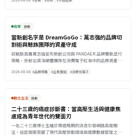
#商業
#分析
#手遊產業
商業
分析
當新創名字是 DreamGoGo：萬志強的品牌切
割術與魅族團隊的資產守成
前魅族高層萬志強宣布新創公司與 PANDAER 品牌雙軌並行
策略，折射出資深硬體團隊在消費電子紅海中的品牌資產守
成與營運邏輯。
2026-08-08
#品牌策略
#企業重組
#消費性電子
數位生活
分析
二十三歲的癌症診斷書：當高壓生活與健康焦
慮成為青年世代的雙面刃
一名二十三歲博士生確診胃癌晚期的消息引發網路高度關
注，這起個案突顯了現代高壓勞動環境與健康數據管理之間