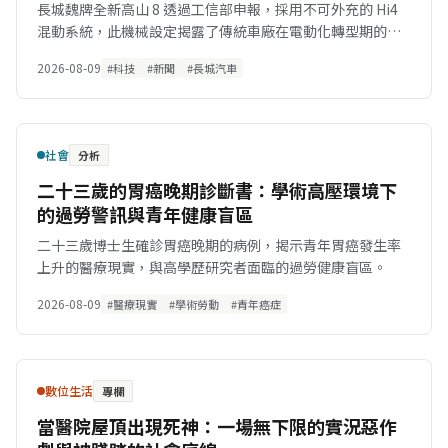
長城魏牌全新高山 8 透過工信部申報，採用不可外充的 Hi4
混動系統，此機械設定揭露了傳統車廠在電動化轉型期的妥
協與盤算。
2026-08-09
#科技
#新聞
#長城汽車
社會
分析
二十三歲的胃癌晚期診斷書：學術高壓環境下
的過勞警訊與青年健康盲區
二十三歲博士生確診胃癌晚期的病例，揭示青年胃癌發生率
上升的醫療現實，與高學歷研究者面臨的過勞健康盲區。
2026-08-09
#醫療現實
#學術勞動
#青年癌症
數位生活
專欄
當醫院屋頂出現死神：一場無下限的實況惡作