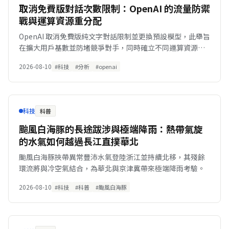
取消免費版對話次數限制：OpenAI 的流量防禦
戰與運算資源重分配
OpenAI 取消免費版純文字對話限制並更換預設模型，此舉旨
在擴大用戶基數並防堵競爭對手，同時確立不同運算資源的
付費界線。
2026-08-10
#科技
#分析
#openai
科技
科普
颱風白海豚的長途跋涉與極端降雨：熱帶氣旋
的水氣如何越過長江直撲華北
颱風白海豚挾帶異常豐沛水氣登陸浙江並持續北移，其殘餘
環流將與冷空氣結合，為華北與京津冀帶來極端降雨考驗。
2026-08-10
#科技
#科普
#颱風白海豚