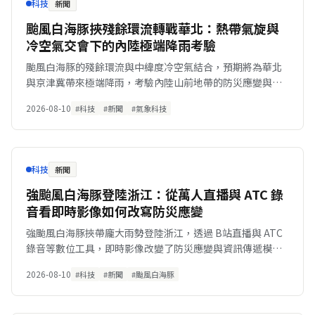
科技
新聞
颱風白海豚挾殘餘環流轉戰華北：熱帶氣旋與
冷空氣交會下的內陸極端降雨考驗
颱風白海豚的殘餘環流與中緯度冷空氣結合，預期將為華北
與京津冀帶來極端降雨，考驗內陸山前地帶的防災應變與基
礎設施。
2026-08-10
#科技
#新聞
#氣象科技
科技
新聞
強颱風白海豚登陸浙江：從萬人直播與 ATC 錄
音看即時影像如何改寫防災應變
強颱風白海豚挾帶龐大雨勢登陸浙江，透過 B站直播與 ATC
錄音等數位工具，即時影像改變了防災應變與資訊傳遞模
式。
2026-08-10
#科技
#新聞
#颱風白海豚