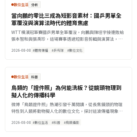
數位生活
分析
當向鵬的零比三成為短影音素材：國乒男單全
軍覆沒與演算法時代的體育焦慮
WTT橫濱冠軍賽國乒男單全軍覆沒，向鵬與陳垣宇接連敗給
張本智和與張禹珍，這場賽事透過短影音剪輯與演算法，成
為剖析現代體育傳播與青黃不接現象的數位切片。
2026-08-08
#體育傳播
#乒乓球
#數位文化
數位生活
科普
鳥類的「證件照」為何能洗板？從鏡頭物理到
擬人化的傳播科學
微博「鳥類證件照」熱潮引發千萬閱讀，從長焦鏡頭的物理
特性到人類將動物擬人化的數位文化，探討這波傳播現象的
成因與意涵。
2026-08-08
#數位生活
#科普
#鳥類攝影