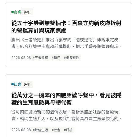
商業
評析
從五十字券到無雙抽卡：百裏守約新皮膚折射
的營運算計與玩家焦慮
騰訊《王者榮耀》推出百裏守約「暗夜巡衛」傳說限定皮
膚，結合無雙抽卡與超前購機制，揭示手遊長期營運與玩家
心理博弈的商業邏輯。
2026-08-08
#王者榮耀
#騰訊
#虛擬寶物
社會
評析
從萬分之一機率的四胞胎歡呼聲中，看見被隱
藏的生育風險與母體代價
從河南四胞胎新聞的溫情表層，剖析多胞胎妊娠的醫療現
實、輔助生殖介入，以及現代社會將高風險生育景觀化的深
層結構。
2026-08-08
#數位生活
#社會
#評析