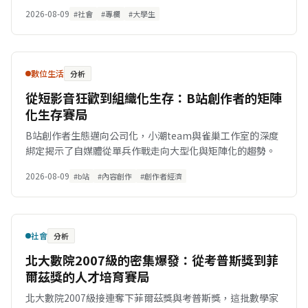
道焦慮。
2026-08-09
#社會
#專欄
#大學生
數位生活
分析
從短影音狂歡到組織化生存：B站創作者的矩陣
化生存賽局
B站創作者生態邁向公司化，小潮team與雀巢工作室的深度
綁定揭示了自媒體從單兵作戰走向大型化與矩陣化的趨勢。
2026-08-09
#b站
#內容創作
#創作者經濟
社會
分析
北大數院2007級的密集爆發：從考普斯獎到菲
爾茲獎的人才培育賽局
北大數院2007級接連奪下菲爾茲獎與考普斯獎，這批數學家