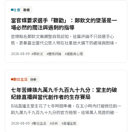
社會
專欄
當官媒要求選手「聽勸」：鄭欽文的墜落是一
場必然的關注與過剩的指導
官媒點名鄭欽文需調整自我認知，這篇評論不只談選手心
態，更暴露出當代公眾人物在社羣放大鏡下的處境與困境。
2026-08-09
#鄭欽文
#體育評論
#運動員心理
數位生活
分析
七年苦練換九萬九千九百九十九分：堂主的破
紀錄直播與當代創作者的生存賽局
B站直播主堂主花了七年時間準備，在五小時內打破微信跳一
跳九萬九千九百九十九分的官方極限，這場萬人見證的破紀
錄直播揭示了現代內容創作者如何將孤獨的苦練轉化為高轉
2026-08-09
#數位生活
#分析
#直播生態
換率的集體儀式。