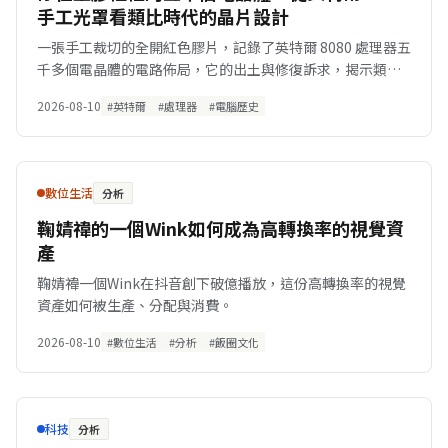
手工光罩看類比時代的晶片設計
一張手工裁切的全開紅色膠片，記錄了英特爾 8080 處理器五
千多個電晶體的電路佈局，它的出土與修復訴求，揭示類比
時代晶片設計的物理極限與儲存困境。
2026-08-10
#英特爾
#處理器
#電腦歷史
數位生活
分析
鞠婧禕的一個Wink如何成為高轉換率的視覺資
產
鞠婧禕一個Wink在抖音創下破億播放，這份高轉換率的視覺
資產如何被生產、分配與消費。
2026-08-10
#數位生活
#分析
#飯圈文化
科技
分析