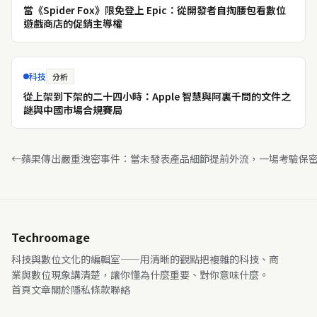
當《Spider Fox》限免登上 Epic：從開發者自掏腰包看數位
遊戲商店的促銷主導權
科技
分析
從上架到下架的二十四小時：Apple 智慧與阿裏千問的文件之
謎與中國市場合規賽局
←
蘋果傳出嚴重洩密事件：當未發表產品細節提前外流，一場考驗保
Techroomage
科技與數位文化的編輯室——用清晰的觀點把複雜的科技、商
業與數位現象講清楚，讓你懂為什麼重要、對你意味什麼。
首頁
文章
關於
隱私
條款
聯絡