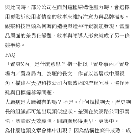
與此同時，部分公司在面對這種結構性壓力時，會選擇
用更貼近使用者情緒的敘事來維持注意力與品牌溫度。
觀察
科技巨頭為何轉向造梗與造神行銷
就能發現，當產
品層面的差異化變難，敘事與領導人形象就成了另一條
競爭線。
FAQ
「置身X內」是什麼意思？
指一批以「置身事內／置身
場內／置身局內」為題的長文，作者以基層或中層視
角，描述在大型科技公司內部遭遇的流程冗長、協作困
難與目標偏移等問題。
大廠病是大廠獨有的嗎？
不是。任何規模夠大、歷史夠
長的組織都可能出現類似症狀。差別在於網路公司節奏
快、輿論放大效應強，問題顯形得更早、更集中。
為什麼這類文章會集中出現？
因為結構性條件成熟：成