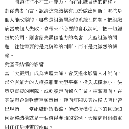
——問題往往不在工程能力，而在組織目標的偏移。
對從業者而言，認清這套結構有助於做出判斷：哪些是
個人能改變的、哪些是組織層級的系統性問題。把組織
病當成個人失敗，會帶來不必要的自我消耗；把一切歸
咎於公司，則會錯失累積能力的機會。大型組織的問
題，往往需要的是更精準的判斷，而不是更激烈的情
緒。
對產業結構的影響
當「大廠病」成為集體共識，會反過來影響人才流向。
部分有能力的人選擇離開大型平臺，投入規模較小、決
策更直接的團隊，或乾脆走向獨立作業。這類轉向，在
雲端與企業軟體巨頭裁員、轉向訂閱與雲端模式時也曾
出現過——當組織開始收縮，
傳統授權模式下的巨頭如
何調整結構
就是一個值得參照的案例，大廠病與組織重
組往往是硬幣的兩面。