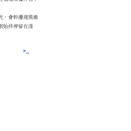
光，會幹擾褪黑激
眠始終停留在淺