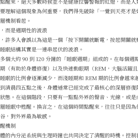
點醒來，絕大多數時候並不是健康拉響警報的紅燈，而是人
要理解這個現象為何重要，我們得先破除「一覺到天亮才是
層機制看起。
，而是週期性的波浪
，許多人會誤以為這是一個「按下開關就斷電，按起開關就
睡眠結構其實是一連串起伏的波浪。
個大約 90 到 120 分鐘的「睡眠週期」組成的。在每個
期（有助於身體修復）以及快速動眼期（REM，大腦活躍
睡眠的比例會逐漸減少，而淺睡期和 REM 期的比例會越來
到清晨四五點之後，身體通常已經完成了最核心的深層修復
狀態。在這個階段，只要有一點點外界的聲音、光線，或是
層睡眠中甦醒。換言之，在這個時間點醒來，往往只是因為
谷，對外界最為敏感。
醒機制
體的內分泌系統與生理時鐘也共同決定了清醒的時機。控制