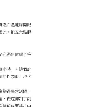
自然而然地睜開眼
因此，把五六點醒
至充滿焦慮呢？答
個小時」。這個計
稀缺性
類似，現代
會變得異常活躍，
奮，徹底抑制了副
在這種反覆掙扎中