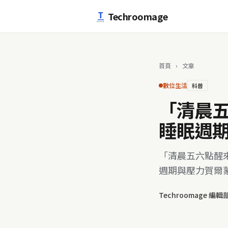
跳至主要內容
Techroomage
首頁
›
文章
數位生活
科普
「清晨
睡眠週
「清晨五六點醒
週期與壓力賀爾
Techroomage 編輯