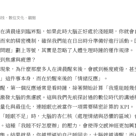
在清晨達到臨界點，如果此時大腦正好處於淺睡期，你就會
而來的精密機制，確保我們能在日出時分準備好進行活動。
問題」劃上等號，其實是忽略了人體生理時鐘的運作規律。
到焦慮與疲憊？
現象，為什麼那麼多人在清晨醒來後，會感到極度疲倦，甚
」這件事本身，而在於醒來後的「情緒反應」。
醒，第一個反應通常是看時鐘，接著開始計算「我還能睡幾
激發大腦的焦慮感。這與我們先前探討過的
數位時代的溝通
量化與最佳化，連睡眠也被當作一項需要精密計算的 KPI。
「睡眠不足」時，大腦的杏仁核（處理情緒與恐懼的區域）
。這種「我睡不好怎麼辦」的壓力，會使得交感神經更加興
態。結果就是，你越想逼迫自己睡回去，大腦就越清醒；而