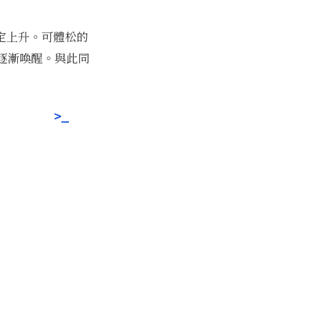
穩定上升。可體松的
逐漸喚醒。與此同