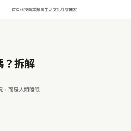
首頁
科技
商業
數位生活
文化
社會
關於
嗎？拆解
況，而是人類睡眠