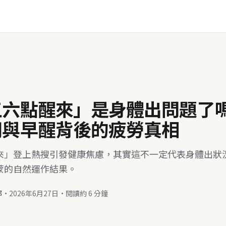
五六點醒來」是身體出問題了
期與早醒背後的疲勞真相
來」登上熱搜引發健康焦慮，其實這不一定代表身體出狀
蒙的自然運作結果。
部
·
2026年6月27日
·
閱讀約 6 分鐘