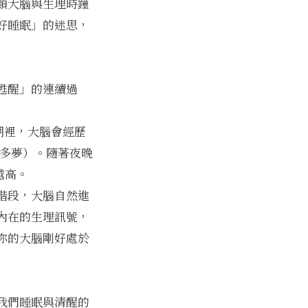
類大腦與生理時鐘
好睡眠」的迷思，
甦醒」的連續過
週期裡，大腦會經歷
且多夢）。隨著夜晚
越高。
階段，大腦自然進
內在的生理訊號，
你的大腦剛好處於
我們睡眠與清醒的