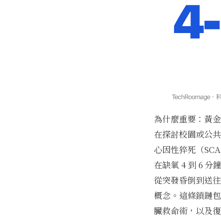
為什麼重要：黃金
在探討校園或公共
心因性猝死（SC
在缺氧 4 到 6
從突發昏倒到送往醫
概念。這條鎖鏈包
臟救命術，以及復