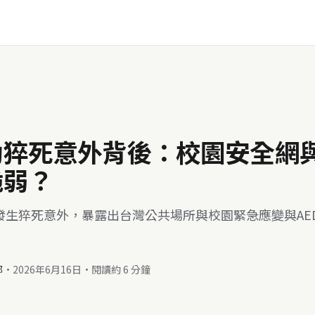
猝死意外背後：校園安全網與 
脆弱？
發生猝死意外，暴露出台灣公共場所與校園緊急應變與AE
部
·
2026年6月16日
·
閱讀約 6 分鐘