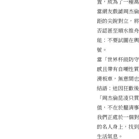
置，成為了一種高
當網友戲謔周杰倫
距的尖銳對立，將
否認甚至順水推舟
能：不要試圖在輿
號。
當「世界杯級防守
感且帶有自嘲性質
滑板車，無意間也
結語：迷因狂歡後
「周杰倫昆凌只買
值，不在於釐清事
我們正處於一個對
的名人身上，找到
生活氣息。