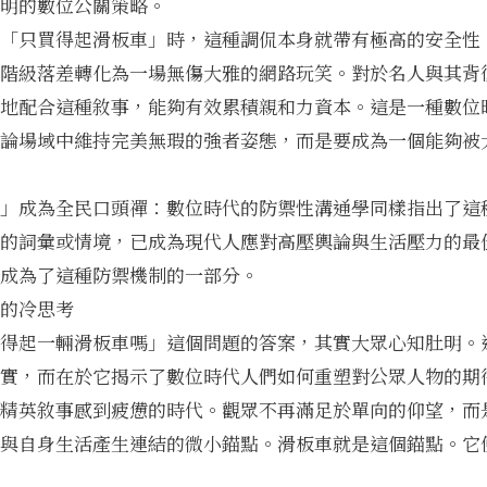
明的數位公關策略。
「只買得起滑板車」時，這種調侃本身就帶有極高的安全性
階級落差轉化為一場無傷大雅的網路玩笑。對於名人與其背
地配合這種敘事，能夠有效累積親和力資本。這是一種數位
論場域中維持完美無瑕的強者姿態，而是要成為一個能夠被
」成為全民口頭禪：數位時代的防禦性溝通學同樣指出了這
的詞彙或情境，已成為現代人應對高壓輿論與生活壓力的最
成為了這種防禦機制的一部分。
的冷思考
得起一輛滑板車嗎」這個問題的答案，其實大眾心知肚明。
實，而在於它揭示了數位時代人們如何重塑對公眾人物的期
精英敘事感到疲憊的時代。觀眾不再滿足於單向的仰望，而
與自身生活產生連結的微小錨點。滑板車就是這個錨點。它