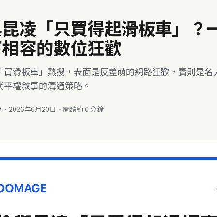
與昆凌「只買得起滑板車」？
下相容的數位狂歡
「買滑板車」熱搜，表面是反差萌的網路狂歡，實則是名
代平權敘事的溝通策略。
部
·
2026年6月20日
·
閱讀約 6 分鐘