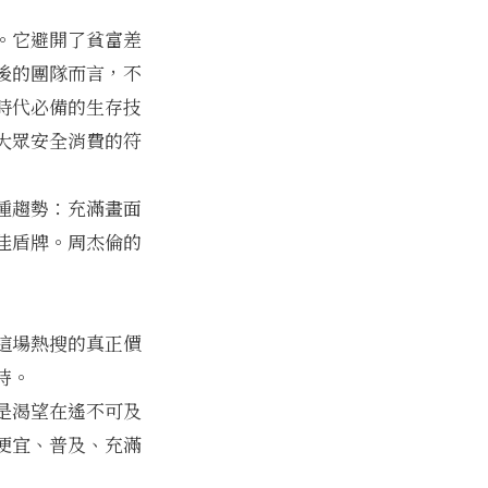
。它避開了貧富差
後的團隊而言，不
時代必備的生存技
大眾安全消費的符
種趨勢：充滿畫面
佳盾牌。周杰倫的
這場熱搜的真正價
待。
是渴望在遙不可及
便宜、普及、充滿