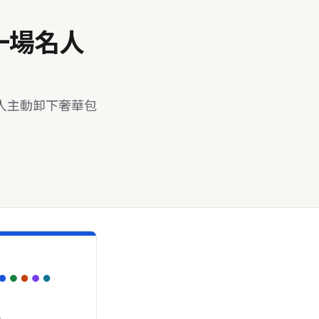
一場名人
人主動卸下奢華包