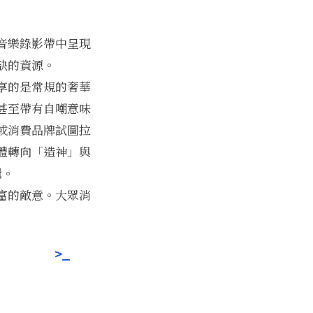
音樂錄影帶中呈現
缺的資源。
享的是常規的奢華
甚至帶有自嘲意味
或消費品牌試圖拉
體轉向「造神」與
輯。
富的敵意。大眾消