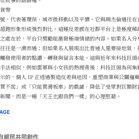
貨幣
號，代表著環保、城市微移動以及平價。它與周杰倫過往在
超跑形象形成強烈對比。這種反差感在社群平台上是極度稀
之處在於，平台只獎勵能激發極端情緒的內容。如果名人分
往往是一滑而過；但如果名人展現出比普通人還要接地氣，
觸發使用者的點讚、轉發與留言本能。這與近年來科技巨頭
手法相似，例如
雷軍與小女孩的熱搜背後：科技巨頭為何集
示的，個人 IP 正透過製造反差與迷因，重塑商業與公關邏
買不起」或「只能買滑板車」的戲謔，降低了受眾對巨額財
新聞，而是一種「天王也跟我們一樣」的心理慰藉。