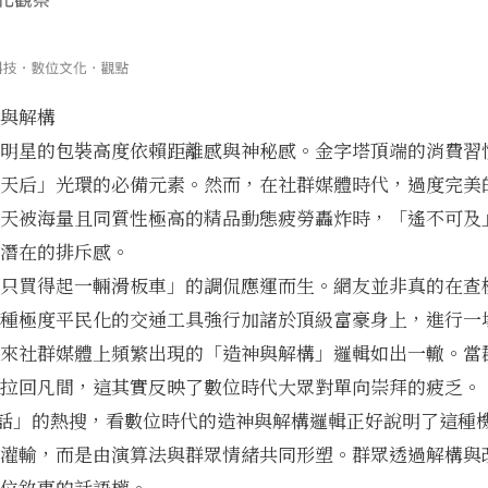
與解構
明星的包裝高度依賴距離感與神秘感。金字塔頂端的消費習
天后」光環的必備元素。然而，在社群媒體時代，過度完美
天被海量且同質性極高的精品動態疲勞轟炸時，「遙不可及
潛在的排斥感。
只買得起一輛滑板車」的調侃應運而生。網友並非真的在查
種極度平民化的交通工具強行加諸於頂級富豪身上，進行一
來社群媒體上頻繁出現的「造神與解構」邏輯如出一轍。當
拉回凡間，這其實反映了數位時代大眾對單向崇拜的疲乏。
話」的熱搜，看數位時代的造神與解構邏輯
正好說明了這種
灌輸，而是由演算法與群眾情緒共同形塑。群眾透過解構與
位敘事的話語權。