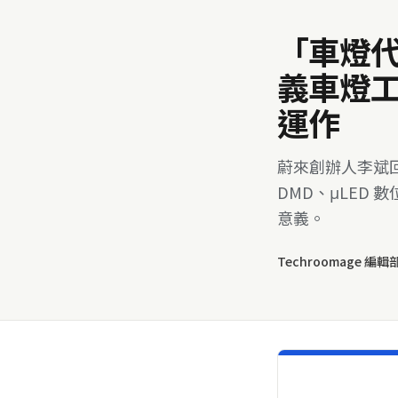
「車燈
義車燈工
運作
蔚來創辦人李斌
DMD、μLED
意義。
Techroomage 編輯