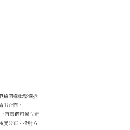
把這個邏輯整個拆
輸出介面。
到上百萬個可獨立定
強度分布、投射方