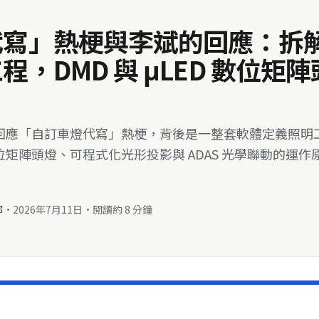
代寫」熱梗與李斌的回應：拆
程，DMD 與 μLED 數位矩
回應「自訂車燈代寫」熱梗，背後是一整套軟體定義照明
 數位矩陣頭燈、可程式化光形投影與 ADAS 光學聯動的運
部
·
2026年7月11日
·
閱讀約 8 分鐘