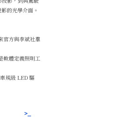
化光形投影，到與駕駛
投影的光學介面。
來官方與李斌社羣
是軟體定義照明工
規級 LED 驅