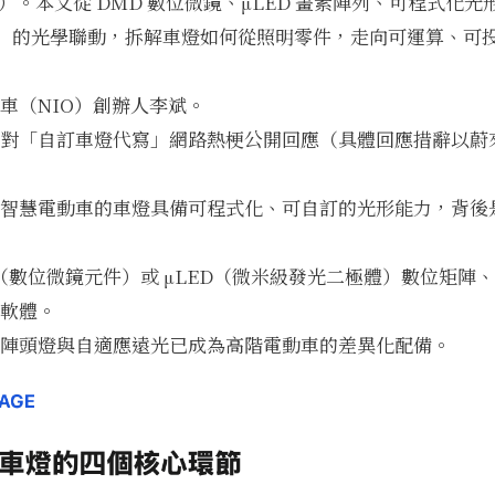
ghting）。本文從 DMD 數位微鏡、μLED 畫素陣列、可程式
S）的光學聯動，拆解車燈如何從照明零件，走向可運算、可
車（NIO）創辦人李斌。
對「自訂車燈代寫」網路熱梗公開回應（具體回應措辭以蔚
智慧電動車的車燈具備可程式化、可自訂的光形能力，背後
數位微鏡元件）或 μLED（微米級發光二極體）數位矩陣、車
軟體。
陣頭燈與自適應遠光已成為高階電動車的差異化配備。