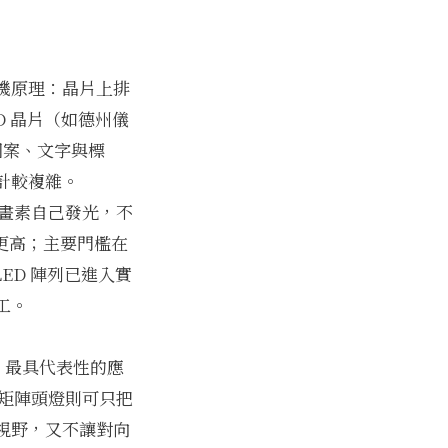
用投影機原理：晶片上排
 晶片（如德州儀
圖案、文字與標
計較複雜。
個畫素自己發光，不
更高；主要門檻在
ED 陣列已進入實
工。
。最具代表性的應
矩陣頭燈則可只把
視野，又不讓對向