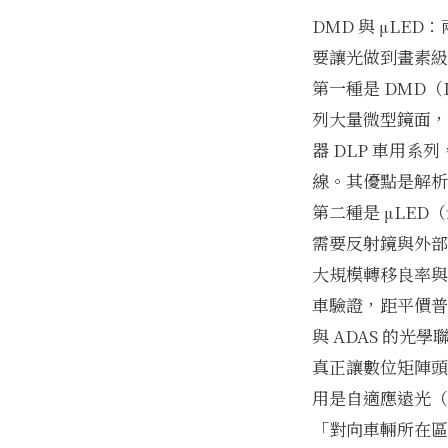
DMD 與 μLE
要讓光做到畫素級
第一種是 DMD（D
列大量微型鏡面，
器 DLP 車用
線。其優點是解析
第二種是 μLED
需要反射鏡與外部
大規模轉移良率與
車驗證，距平價普
與 ADAS 的光
真正讓數位矩陣頭
用是自適應遠光（
「對向車輛所在區