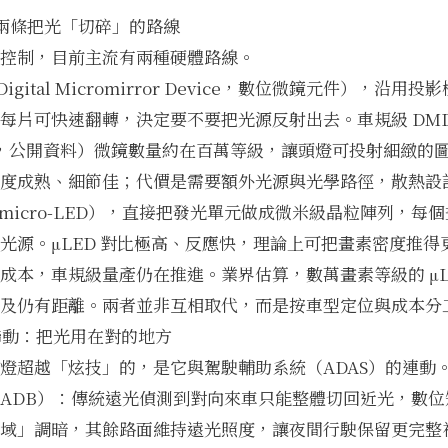
D：兩條把光「切碎」的路線
控制，目前主流有兩種硬體路線。
igital Micromirror Device，數位微鏡元件），沿
每片可快速翻轉，決定要不要把光源反射出去。車規級 DMD
系列，公開資料）微鏡數量約在百萬等級，讓頭燈可投射細緻的
度成熟、細節佳；代價是需要額外光源與光學路徑，散熱設
（micro-LED），直接把發光單元做成微米級晶粒陣列，每
光源。μLED 對比極高、反應快，理論上可把畫素密度推得
成本，車規級量產仍在推進。業界估算，數萬畫素等級的 μL
及仍有距離。兩者並非互相取代，而是按車型定位與成本分
學聯動：把光用在對的地方
燈超越「炫技」的，是它與駕駛輔助系統（ADAS）的連動
ADB）：傳統遠光偵測到對向來車只能整體切回近光，數位
域」調暗，其餘路面維持遠光照度，讓夜間行駛保留更完整