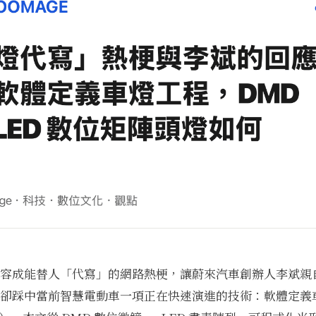
容成能替人「代寫」的網路熱梗，讓蔚來汽車創辦人李斌親
卻踩中當前智慧電動車一項正在快速演進的技術：軟體定義車燈（