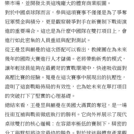
樂市場，並開發北美這塊龐大的體育商業版圖。
對於中國桌球隊而言，參與這項賽事不僅僅是為了爭奪
冠軍獎金與積分，更是觀察競爭對手在新賽制下戰術演
進的重要場合。這也是為什麼中國隊在雙打項目上，會
進行如此密集的人員重組與配對測試。
從王曼昱與蒯曼的這次搭配可以看出，教練團在為未來
幾年的國際大賽進行人才儲備。老將帶動新秀的模式，
讓年輕球員能夠在最嚴苛的實戰環境中，快速吸收面對
高壓比賽的經驗。蒐曼在這次賽事中展現出的抗壓性，
證明了這套戰略佈局的有效性，也為她未來在單打項目
的突破打下了堅實的心理基礎。
總結來看，王曼昱與蒯曼在美國大滿貫的奪冠，是一場
技術互補與戰術徹底執行的勝利。它向外界展示了現代
桌球雙打的核心邏輯：在容錯率極低的賽制下，精密的
分工與默契將決定最終的勝負。對於球迷與體育產業觀