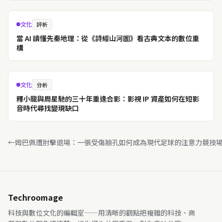
文化
評析
當 AI 讀懂先秦地理：從《詩經山河圖》看古典文本的數位重
構
文化
分析
釋小龍與周星馳的三十年重逢合影：影視 IP 資產如何在短影
音時代尋找變現缺口
←
姆巴佩遭肘擊退場：一張受傷臉孔如何成為現代足球的注意力競技
Techroomage
科技與數位文化的編輯室——用清晰的觀點把複雜的科技、商