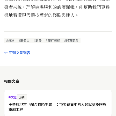
察者來說，理解這場勝利的底層邏輯，能幫助我們更透
徹地看懂現代競技體育的殘酷與迷人。
#桌球
#王曼昱
#蒯曼
#雙打戰術
#體育商業
← 回到文章列表
相關文章
文化
分析
王楚欽坦言「配合有陌生感」：頂尖賽事中的人類默契極限與
重組工程