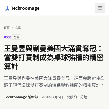
跳至主要內容
Techroomage
首頁
›
文章
文化
分析
王曼昱與蒯曼美國大滿貫奪冠：
當雙打賽制成為桌球強權的精密
算計
王曼昱與蒯曼在美國大滿貫賽奪冠，這面金牌背後凸
顯了現代桌球雙打賽制的演進與教練團的精密算計。
Techroomage 編輯部
·
2026年7月5日
·
閱讀約 6 分鐘