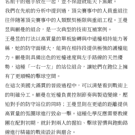
名前十的選手放在一起，並不保證就能天下無敵。
我們在先前的分析中提到過，頂尖賽事中的人員重組往
往伴隨著
頂尖賽事中的人類默契極限與重組工程
。王曼
昱與蒯曼的組合，是一次典型的技術互補案例。
王曼昱的打法以高質量的單板旋轉與中遠檯相持能力著
稱，她的防守面積大，能夠在相持段提供極強的護檯能
力。蒯曼則具備出色的近檯速度與左手路線的天然優
勢，這種「一右一左」的站位組合，讓她們在跑位上擁
有了更順暢的擊球空間。
在這次美國大滿貫的晉級過程中，可以清楚看到戰術上
的明確分工。蒯曼在近檯負責控制節奏與製造變線，壓
迫對手的防守站位的同時；王曼昱則在更遠的距離提供
高質量的弧圈球進行致命一擊。這種化學反應需要教練
團在配對初期，就針對兩人的握拍、擊球習慣與跑動路
線進行精確的戰術設計與磨合。