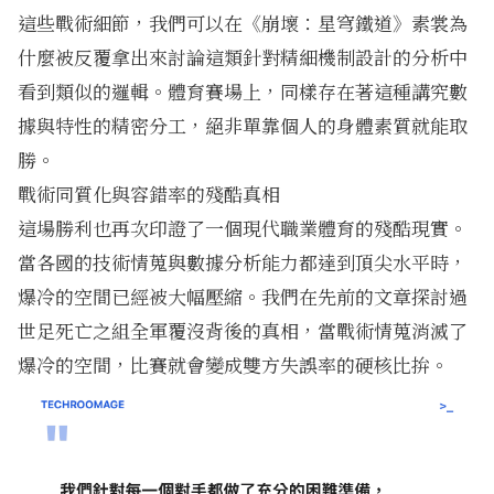
這些戰術細節，我們可以在
《崩壞：星穹鐵道》素裳為
什麼被反覆拿出來討論
這類針對精細機制設計的分析中
看到類似的邏輯。體育賽場上，同樣存在著這種講究數
據與特性的精密分工，絕非單靠個人的身體素質就能取
勝。
戰術同質化與容錯率的殘酷真相
這場勝利也再次印證了一個現代職業體育的殘酷現實。
當各國的技術情蒐與數據分析能力都達到頂尖水平時，
爆冷的空間已經被大幅壓縮。我們在先前的文章探討過
世足死亡之組全軍覆沒背後的真相，當戰術情蒐消滅了
爆冷的空間，比賽就會變成雙方失誤率的硬核比拚。