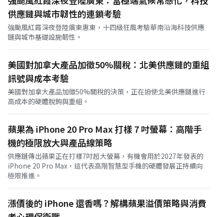
強颱風紅霞深夜登陸廣東：當極端氣候常態化，科技
供應鏈與城市韌性的連鎖考驗
強颱風紅霞深夜登陸廣東惠東，十四級狂風考驗華南沿海科技供應
鏈與城市基礎設施韌性。
美國對加拿大產品加徵50%關稅：北美供應鏈的重組
訊號與成本考驗
美國對加拿大產品加徵50%關稅的決策，正在迫使北美供應鏈進行
高成本的硬體脫鉤與重組。
蘋果為 iPhone 20 Pro Max 打樣 7 吋螢幕：高階手
機的極限放大與產品線策略
供應鏈傳出蘋果正在打樣7吋超大螢幕，有機會用於2027年發表的
iPhone 20 Pro Max，這代表高階智慧型手機的硬體發展正持續向
極限推進。
漲價後的 iPhone 還香嗎？解構蘋果溢價策略與消費
者心理保衛戰