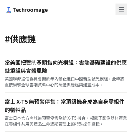
跳至主要內容
Techroomage
#供應鏈
當美國把管制矛頭指向光模組：雲端基礎建設的供應
鏈重組與實體風險
美國聯邦通信委員會擬於年內禁止進口中國新型號光模組，此舉將
直接衝擊全球雲端資料中心的硬體供應鏈與建置成本。
富士 X-T5 無預警停售：當頂級機身成為自身零組件
的犧牲品
富士日本官方商城無預警停售全新 X-T5 機身，揭露了影像器材產業
在零組件共用與產品生命週期管理上的特殊操作邏輯。