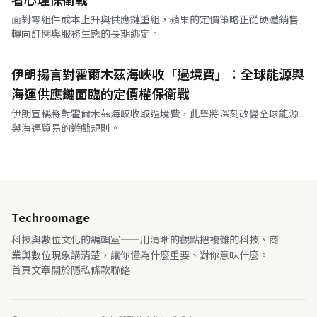
面對零組件成本上升與供應鏈重組，蘋果的定價策略正從硬體銷售
轉向訂閱與服務生態的長期綁定。
伊朗揚言對霍爾木茲海峽收「過境費」：全球能源與
海運供應鏈面臨的定價權保衛戰
伊朗宣稱將對霍爾木茲海峽收取過境費，此舉將深刻改變全球能源
與海運貿易的遊戲規則。
Techroomage
科技與數位文化的編輯室——用清晰的觀點把複雜的科技、商
業與數位現象講清楚，讓你懂為什麼重要、對你意味什麼。
首頁
文章
關於
隱私
條款
聯絡