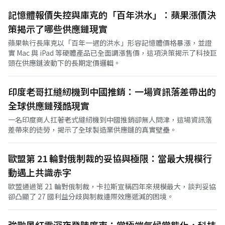
記憶體報價失控與庫克的「百年洪水」：蘋果漲價決
策揭示了哪些供應鏈現實
蘋果執行長庫克以「百年一遇的洪水」形容記憶體價格暴漲，並證
實 Mac 與 iPad 等硬體產品已全面調漲售價，這項決策揭示了科技巨
頭在供應鏈波動下的長期定價邏輯。
印度老哥扛縫紉機到中國推銷：一場資訊落差帶出的
全球供應鏈殘酷現實
一名印度商人扛著老式縫紉機到中國推銷卻無人問津，這場資訊落
差帶來的徒勞，揭示了全球製造業供應鏈的真實壁壘。
歐盟第 21 輪對俄制裁的妥協與極限：當最大規模行
動遇上共識赤字
歐盟通過第 21 輪對俄制裁，卡拉斯宣稱四年來規模最大，談判妥協
卻凸顯了 27 國利益分歧與制裁邊際效應遞減的困境。