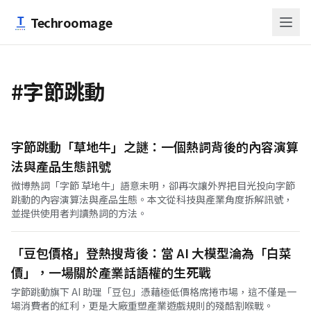
跳至主要內容
Techroomage
#字節跳動
字節跳動「草地牛」之謎：一個熱詞背後的內容演算
法與產品生態訊號
微博熱詞「字節 草地牛」語意未明，卻再次讓外界把目光投向字節
跳動的內容演算法與產品生態。本文從科技與產業角度拆解訊號，
並提供使用者判讀熱詞的方法。
「豆包價格」登熱搜背後：當 AI 大模型淪為「白菜
價」，一場關於產業話語權的生死戰
字節跳動旗下 AI 助理「豆包」憑藉極低價格席捲市場，這不僅是一
場消費者的紅利，更是大廠重塑產業遊戲規則的殘酷割喉戰。