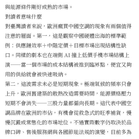
與能源條件剛好成熟的市場。
對讀者意味什麼
對臺灣讀者來說，歐洲瘋買中國空調的現象有兩個值得
注意的層面。第一，這是觀察中國硬體出海的標準範
例：供應鏈效率＋中階定價＋目標市場出現結構性缺
口。同樣的劇本也在
端側 AI 撞上低價手機市場結構
上
演——當一個市場的成本結構被推到臨界點，便宜又夠
用的供給就會被快速吸納。
第二，這波需求未必是短期現象。極端氣候的頻率只會
上升，歐洲舊建築的散熱改造需要時間，能源價格壓力
短期不會消失——三股力量都偏向長期。這代表中國空
調品牌在歐洲的市佔，有機會從救急式的旺季補貨，慢
慢沉澱成常態化的市場地位。不過實際數字仍取決於品
牌口碑、售後服務網與各國節能法規的演變，目前多為