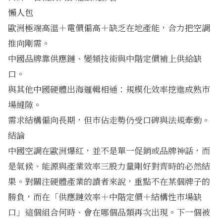
懶人包
歐洲極端高溫＋電價偏高＋缺乏在地產能，合力把空調
推向剛需。
中國品牌靠供應鏈、變頻技術與中階定價補上供給缺
口。
與其他中國硬體出海邏輯相通：規模化效率挖進成熟市
場縫隙。
需求結構偏向長期，但市佔走勢仍受口碑與法規牽動。
結論
中國空調在歐洲爆紅，並不是單一促銷或品牌神話，而
是氣候、能源與產業效率三股力量剛好對齊時的必然結
果。對關注硬體產業的讀者來說，重點不在某個牌子的
勝負，而在「供應鏈效率＋中階定價＋結構性市場缺
口」這個組合何時、會在哪個品類再次出現。下一個被