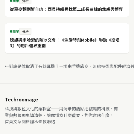
商業
分析
從燕麥麵到鮮羊肉：西貝持續尋找第二成長曲線的焦慮與博弈
商業
分析
騰訊與米哈遊的破冰交會：《決勝時刻Mobile》聯動《崩壞
3》的用戶疆界重劃
←
到底是誰取消了有線耳機？一場由手機廠商、無線技術與配件經濟
Techroomage
科技與數位文化的編輯室——用清晰的觀點把複雜的科技、商
業與數位現象講清楚，讓你懂為什麼重要、對你意味什麼。
首頁
文章
關於
隱私
條款
聯絡