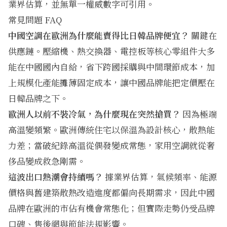
業界估算，並無單一權威數字可引用。
常見問題 FAQ
中國空調在歐洲為什麼能賣得比日韓品牌便宜？
關鍵在
供應鏈。壓縮機、熱交換器、電控板等核心零組件大多
能在中國國內自給，省下跨國採購與中間環節成本，加
上規模化產能攤薄固定成本，讓中國品牌能把定價壓在
日韓品牌之下。
歐洲人以前不裝冷氣，為什麼現在突然搶買？
因為極端
高溫變頻繁。歐洲傳統住宅以保溫為設計核心，散熱能
力差；當破紀錄高溫從偶發變成常態，家用空調就從奢
侈品變成救急剛需。
這波出口熱潮會持續嗎？
據業界估算，氣候頻率、能源
價格與舊建築散熱改造進度都偏向長期需求，因此中國
品牌在歐洲的市佔有機會常態化；但實際走勢仍受品牌
口碑、售後網與節能法規影響。