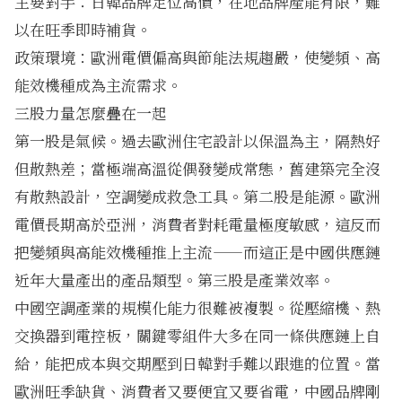
主要對手：日韓品牌定位高價，在地品牌產能有限，難
以在旺季即時補貨。
政策環境：歐洲電價偏高與節能法規趨嚴，使變頻、高
能效機種成為主流需求。
三股力量怎麼疊在一起
第一股是氣候。過去歐洲住宅設計以保溫為主，隔熱好
但散熱差；當極端高溫從偶發變成常態，舊建築完全沒
有散熱設計，空調變成救急工具。第二股是能源。歐洲
電價長期高於亞洲，消費者對耗電量極度敏感，這反而
把變頻與高能效機種推上主流——而這正是中國供應鏈
近年大量產出的產品類型。第三股是產業效率。
中國空調產業的規模化能力很難被複製。從壓縮機、熱
交換器到電控板，關鍵零組件大多在同一條供應鏈上自
給，能把成本與交期壓到日韓對手難以跟進的位置。當
歐洲旺季缺貨、消費者又要便宜又要省電，中國品牌剛