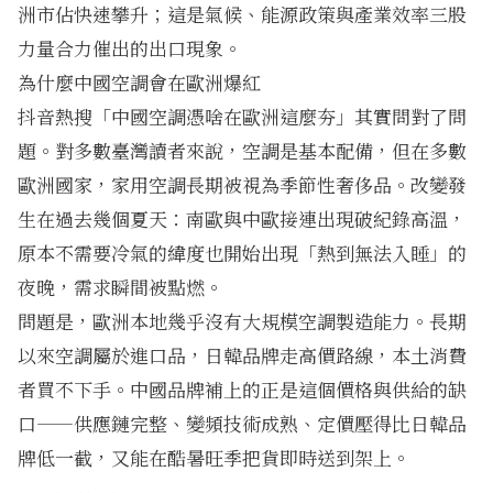
洲市佔快速攀升；這是氣候、能源政策與產業效率三股
力量合力催出的出口現象。
為什麼中國空調會在歐洲爆紅
抖音熱搜「中國空調憑啥在歐洲這麼夯」其實問對了問
題。對多數臺灣讀者來說，空調是基本配備，但在多數
歐洲國家，家用空調長期被視為季節性奢侈品。改變發
生在過去幾個夏天：南歐與中歐接連出現破紀錄高溫，
原本不需要冷氣的緯度也開始出現「熱到無法入睡」的
夜晚，需求瞬間被點燃。
問題是，歐洲本地幾乎沒有大規模空調製造能力。長期
以來空調屬於進口品，日韓品牌走高價路線，本土消費
者買不下手。中國品牌補上的正是這個價格與供給的缺
口——供應鏈完整、變頻技術成熟、定價壓得比日韓品
牌低一截，又能在酷暑旺季把貨即時送到架上。