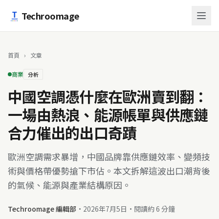
跳至主要內容
Techroomage
首頁
›
文章
商業
分析
中國空調憑什麼在歐洲賣到翻：
一場由熱浪、能源帳單與供應鏈
合力催出的出口奇蹟
歐洲空調需求暴增，中國品牌靠供應鏈效率、變頻技
術與價格帶優勢搶下市佔。本文拆解這波出口潮背後
的氣候、能源與產業結構原因。
Techroomage 編輯部
·
2026年7月5日
·
閱讀約 6 分鐘