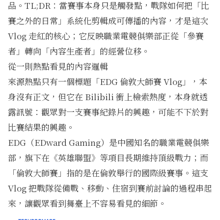
品。TL;DR：當賽事本身只是觸發點，戰隊如何把「比
賽之外的日常」系統化剪輯成可傳播的內容，才是這次
Vlog 走紅的核心；它反映職業電競俱樂部正從「參賽
者」轉向「內容生產者」的經營位移。
從一則熱點看見的內容邏輯
來源熱點只有一個標題「EDG 倫敦大師賽 Vlog」，本
身沒有正文，但它在 Bilibili 衝上檢索熱度，本身就透
露訊號：觀眾對一支賽事紀錄片的興趣，可能不下於對
比賽結果的興趣。
EDG（EDward Gaming）是中國知名的職業電競俱樂
部，旗下在《英雄聯盟》等項目長期維持頂級戰力；而
「倫敦大師賽」指的是在倫敦舉行的國際級賽事。這支
Vlog 把戰隊從備戰、移動、住宿到賽前討論的過程串起
來，讓觀眾看到舞臺上不容易看見的細節。