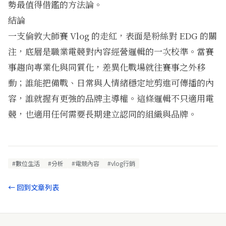
勢最值得借鑑的方法論。
結論
一支倫敦大師賽 Vlog 的走紅，表面是粉絲對 EDG 的關
注，底層是職業電競對內容經營邏輯的一次校準。當賽
事趨向專業化與同質化，差異化戰場就往賽事之外移
動；誰能把備戰、日常與人情緒穩定地剪進可傳播的內
容，誰就握有更強的品牌主導權。這條邏輯不只適用電
競，也適用任何需要長期建立認同的組織與品牌。
#數位生活
#分析
#電競內容
#vlog行銷
← 回到文章列表