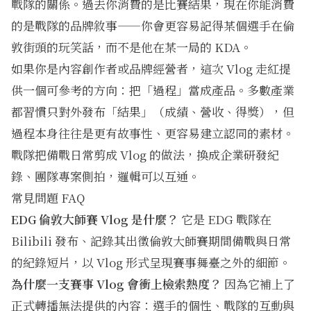
戰隊的關係。過去你消費的是比賽結果，現在你能消費
的是戰隊的品牌敘事——你會更容易記得某個選手在倫
敦街頭的玩笑話，而不是他在某一局的 KDA。
如果你是內容創作者或品牌經營者，這次 Vlog 走紅提
供一個可參考的方向：把「過程」當成產品。多數產業
都習慣只對外發布「結果」（成績、營收、得獎），但
過程本身往往是更有故事性、更容易建立認同的素材。
戰隊把備戰日常剪成 Vlog 的做法，換成企業研發紀
錄、團隊專案側拍，邏輯可以互通。
常見問題 FAQ
EDG 倫敦大師賽 Vlog 是什麼？
它是 EDG 戰隊在
Bilibili 發布、記錄其出徵倫敦大師賽期間備戰與日常
的紀錄短片，以 Vlog 形式呈現賽事舞臺之外的細節。
為什麼一支賽事 Vlog 會衝上檢索熱度？
因為它補上了
正式轉播無法提供的內容：選手的個性、戰隊的互動與