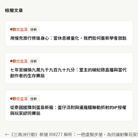
相關文章
數位生活
分析
用慢充旅行修復身心：當休息被量化，我們如何重新學會放鬆
數位生活
分析
七年苦練換九萬九千九百九十九分：堂主的破紀錄直播與當代
創作者的生存賽局
數位生活
分析
從泰國國寶到蛋島新寵：蛋仔派對與暹羅鱷聯動折射的IP授權
與玩家認同賽局
←
《三角洲行動》新槍 RM277 解析：一把虛擬步槍，為何讓射擊玩