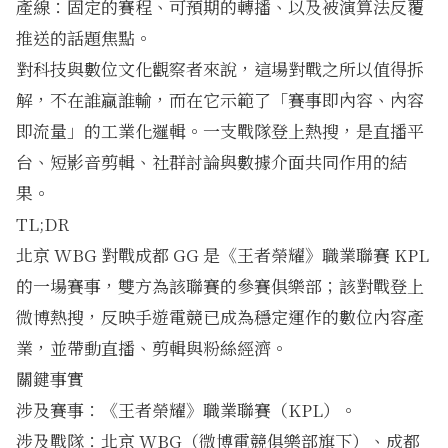
產線：固定的賽程、可預期的轉播、以及被演算法反覆
推送的話題焦點。
對科技與數位文化觀察者來說，這場對戰之所以值得拆
解，不在誰贏誰輸，而在它示範了「賽事即內容、內容
即流量」的工業化邏輯。一支戰隊登上熱搜，是直播平
台、短影音剪輯、社群討論與數據介面共同作用的結
果。
TL;DR
北京 WBG 對戰成都 GG 是《王者榮耀》職業聯賽 KPL
的一場賽事，雙方為該聯賽的參賽俱樂部；該對戰登上
微博熱搜，反映手遊電競已成為穩定運作的數位內容產
業，並帶動直播、剪輯與粉絲經濟。
關鍵事實
涉及賽事：《王者榮耀》職業聯賽（KPL）。
涉及戰隊：北京 WBG（微博電競俱樂部旗下）、成都