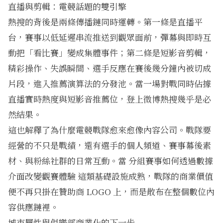
直播與剪輯：電競話題的雙引擎
熱搜的背後是兩條傳播鏈同時運轉。第一條是直播平
台，賽事以低延遲串流推送到觀眾面前，彈幕與即時互
動把「看比賽」變成集體事件；第二條是短影音剪輯，
精彩操作、失誤瞬間、選手反應在賽後幾分鐘內被切成
片段，進入推薦演算法的分發池。當一場對戰同時佔據
直播實時熱度與短影音推薦位，登上微博熱搜幾乎是必
然結果。
這也解釋了為什麼電競戰隊愈來愈像內容公司。戰隊要
經營的不只是戰績，還有選手的個人頻道、賽事幕後素
材、與粉絲社群的日常互動。當
分組賽事如何透過數據
介面改變觀賽體驗
這類基礎設施成熟，戰隊的商業價值
便不再只掛在贊助商 LOGO 上，而是散布在整個數位內
容供應鏈裡。
城市屬性與俱樂部商業化的下一步