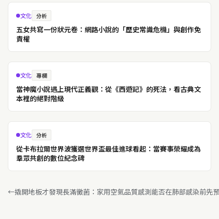
文化
分析
五女共寫一份狀元卷：網路小說的「歷史常識危機」與創作免
責權
文化
專欄
當神魔小說遇上現代正義觀：從《西遊記》的死法，看古典文
本裡的絕對階級
文化
分析
從卡布拉爾世界波獲選世界盃最佳進球看起：當賽事榮耀成為
羣眾共創的數位紀念碑
←
撬開地板才發現長滿黴菌：家用空氣品質感測能否在肺部感染前先