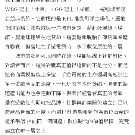
WBG 冠上「北京」、GG 冠上「成都」，這種城市冠
名並非裝飾。它對應的是 KPL 推動戰隊主場化、屬地
化的策略：讓戰隊與一座城市綁定，藉此發展線下場
館、屬地球迷與在地贊助。這套邏輯脫胎自傳統職業體
育聯賽，但落地在手遊電競時，多了數位原生的一層
——城市的認同可以同時在線下場館與線上社群累積。
對讀者而言，這場對戰真正值得追問的不是比分，而是
這套商業模型能走多遠。手遊電競的生命週期高度綁定
單一遊戲產品的熱度，一旦玩家基本盤萎縮，聯賽的話
題產出能力也會連動下降。俱樂部經營者真正的考驗，
是在遊戲紅利期就把品牌、社群與商業關係建立到足以
跨產品延續的程度。而這也與
遊戲帳號作為數位資產的
繼承爭議
指向同一個問題：數位時代的價值累積，究竟
建立在哪一層之上。