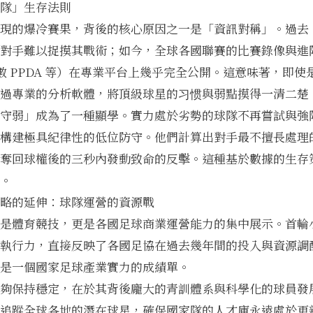
隊」生存法則
現的爆冷賽果，背後的核心原因之一是「資訊對稱」。過去
對手難以捉摸其戰術；如今，全球各國聯賽的比賽錄像與進
次數 PPDA 等）在專業平台上幾乎完全公開。這意味著，即
過專業的分析軟體，將頂級球星的习惯與弱點摸得一清二楚
守弱」成為了一種顯學。實力處於劣勢的球隊不再嘗試與強
構建極具紀律性的低位防守。他們計算出對手最不擅長處理
奪回球權後的三秒內發動致命的反擊。這種基於數據的生存
。
略的延伸：球隊運營的資源戰
是體育競技，更是各國足球商業運營能力的集中展示。首輪
執行力，直接反映了各國足協在過去幾年間的投入與資源調
是一個國家足球產業實力的成績單。
夠保持穩定，在於其背後龐大的青訓體系與科學化的球員發
追蹤全球各地的潛在球星，確保國家隊的人才庫永遠處於更