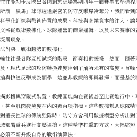
往往能初步反映出各國對於這場為期四年一屆賽事的準備程
所謂「黑馬」球隊透過嚴密的防守反擊爆冷奪分，我們看到
科學化訓練與戰術佈置的成果。科技與商業資本的注入，讓
文將從戰術數據化、球隊運營的商業邏輯，以及未來賽事的
深層現象。
法對決：戰術趨勢的數據化
輪往往是各隊互相試探的階段，節奏相對緩慢。然而，隨著
及，現代足球的攻防轉換速度達到了前所未有的高度。首輪
搶與快速反擊成為顯學。這並非教練的即興發揮，而是基於
攝影機與穿戴式裝置，教練團能夠在賽後甚至比賽進行中，
、甚至肌肉疲勞度在內的數百項指標。這些數據幫助球隊精
對擅長控球的傳統強隊時，防守方會利用數據模型分析出對
域部署重兵進行高壓逼搶。這種精準打擊的方式，大幅縮短
必須不斷升級自身的戰術演算法。