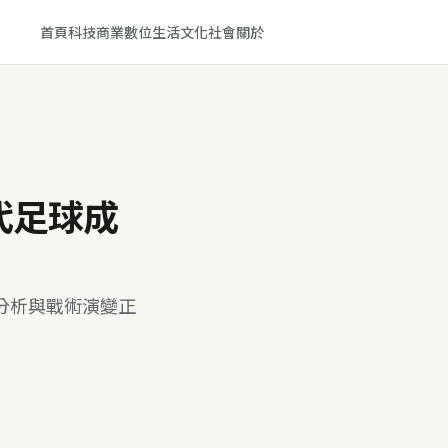
首頁
科技
商業
數位生活
文化
社會
關於
代足球成
分析與戰術演變正