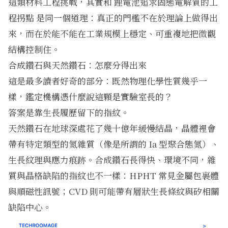
這類材料工程挑戰，其實和
鋰電池追求固態電解質的工
程拐點
是同一個道理：真正的門檻不在於理論上做得出
來，而在於能不能在工業規模上穩定、可重複地把微觀
結構控制住。
合成鑽石與天然鑽石：怎麼分得出來
這是最多讀者好奇的部分：既然物理化學性質幾乎一
樣，鑑定機構憑什麼說這顆是實驗室長的？
答案是靠生長履歷留下的指紋。
天然鑽石在地球深處花了幾十億年緩慢結晶，晶體裡會
帶有特定類型的氮雜質（像是所謂的 Ia 型聚合態氮）、
生長紋理與應力痕跡。合成鑽石長得快、環境不同，雜
質與晶格缺陷的指紋也不一樣：HPHT 常見金屬包裹體
與順磁性訊號；CVD 則可能帶有層狀生長條紋與矽相關
缺陷中心。