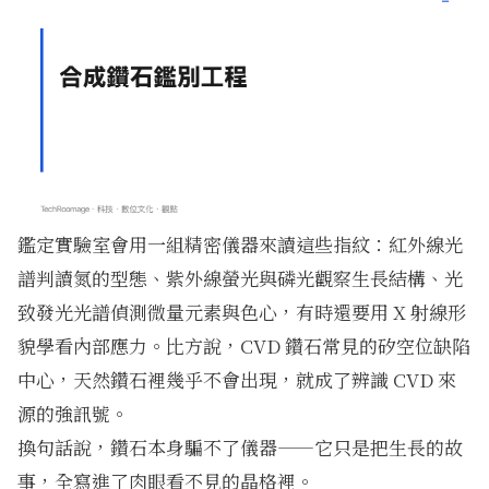
鑑定實驗室會用一組精密儀器來讀這些指紋：紅外線光
譜判讀氮的型態、紫外線螢光與磷光觀察生長結構、光
致發光光譜偵測微量元素與色心，有時還要用 X 射線形
貌學看內部應力。比方說，CVD 鑽石常見的矽空位缺陷
中心，天然鑽石裡幾乎不會出現，就成了辨識 CVD 來
源的強訊號。
換句話說，鑽石本身騙不了儀器——它只是把生長的故
事，全寫進了肉眼看不見的晶格裡。