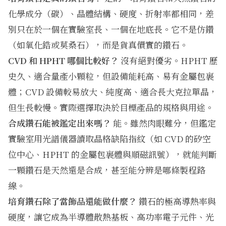
化學成分（碳）、晶體結構、硬度、折射率都相同，差
別只在於一個在實驗室長、一個在地底長。它不是仿鑽
（如氧化鋯或莫桑石），而是貨真價實的鑽石。
CVD 和 HPHT 哪個比較好？
沒有絕對優劣。HPHT 歷
史久、適合量產小顆粒，但設備能耗高、易有金屬包裹
體；CVD 設備較易放大、純度高、適合長大克拉單晶，
但生長較慢。實際選擇取決於目標產品的規格與用途。
合成鑽石能被鑑定出來嗎？
能。雖然肉眼難分，但鑑定
實驗室用光譜儀器讀取晶格缺陷指紋（如 CVD 的矽空
位中心、HPHT 的金屬包裹體與順磁訊號），就能判斷
一顆鑽石是天然還是合成，甚至能分辨是哪條製程路
線。
培育鑽石除了當飾品還能做什麼？
鑽石的極高導熱率與
硬度，讓它成為半導體散熱基板、高功率電子元件、光