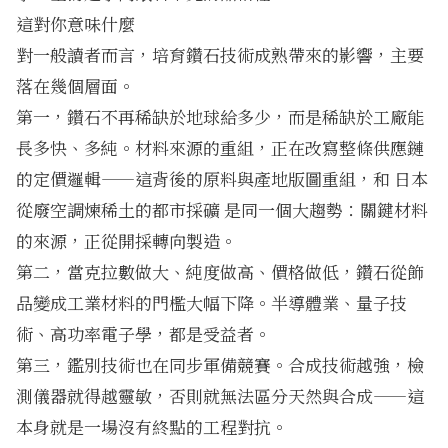
這對你意味什麼
對一般讀者而言，培育鑽石技術成熟帶來的影響，主要
落在幾個層面。
第一，鑽石不再稀缺於地球給多少，而是稀缺於工廠能
長多快、多純。材料來源的重組，正在改寫整條供應鏈
的定價邏輯——這背後的原料與產地版圖重組，和
日本
從廢空調煉稀土的都市採礦
是同一個大趨勢：關鍵材料
的來源，正從開採轉向製造。
第二，當克拉數做大、純度做高、價格做低，鑽石從飾
品變成工業材料的門檻大幅下降。半導體業、量子技
術、高功率電子學，都是受益者。
第三，鑑別技術也在同步軍備競賽。合成技術越強，檢
測儀器就得越靈敏，否則就無法區分天然與合成——這
本身就是一場沒有終點的工程對抗。