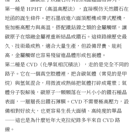
第一種是 HPHT（高溫高壓法），直接模仿天然鑽石在
地函的誕生條件。把石墨放進六面頂壓機或帶式壓機，
施加極高壓力與高溫，搭配鐵鈷鎳之類的金屬觸媒，讓
碳原子在熔融金屬裡重新結晶成鑽石。這條路線歷史最
久、技術最成熟，適合大量生產，但設備昂貴、能耗
高，金屬觸媒也容易殘留進晶體形成包裹體。
第二種是 CVD（化學氣相沉積法），走的是完全不同的
路子。它在一個真空腔體裡，把含碳氣體（常見的是甲
烷）與氫氣混合，用微波或熱絲把氣體打碎成電漿；氣
體分子裂解後，碳原子一顆顆落在一片小小的鑽石種晶
表面，一層層長出鑽石薄膜。CVD 不需要極高壓力，設
備相對好放大，也更容易生長大面積、高純度的單晶
——這也是為什麼近年大克拉紀錄多半來自 CVD 路
線。