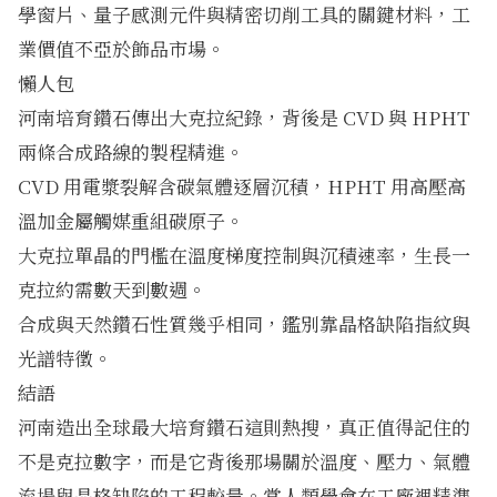
學窗片、量子感測元件與精密切削工具的關鍵材料，工
業價值不亞於飾品市場。
懶人包
河南培育鑽石傳出大克拉紀錄，背後是 CVD 與 HPHT
兩條合成路線的製程精進。
CVD 用電漿裂解含碳氣體逐層沉積，HPHT 用高壓高
溫加金屬觸媒重組碳原子。
大克拉單晶的門檻在溫度梯度控制與沉積速率，生長一
克拉約需數天到數週。
合成與天然鑽石性質幾乎相同，鑑別靠晶格缺陷指紋與
光譜特徵。
結語
河南造出全球最大培育鑽石這則熱搜，真正值得記住的
不是克拉數字，而是它背後那場關於溫度、壓力、氣體
流場與晶格缺陷的工程較量。當人類學會在工廠裡精準