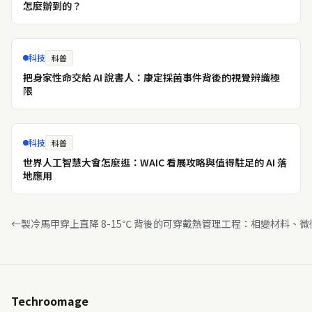
怎麼辦到的？
科技
科普
把身家性命交給 AI 說書人：康定採菌事件背後的視覺辨識極
限
科技
科普
世界人工智慧大會怎麼逛：WAIC 看展攻略與值得駐足的 AI 落
地應用
←
製冷馬甲穿上直降 8-15℃ 背後的可穿戴熱管理工程：相變材料、
Techroomage