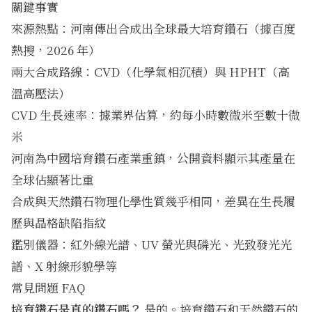
關鍵事實
來源熱點：河南傳出合成出全球最大培育鑽石（據百度
熱搜，2026 年）
兩大合成路線：CVD（化學氣相沉積）與 HPHT（高
溫高壓法）
CVD 生長速率：據業界估算，約每小時數微米至數十微
米
河南為中國培育鑽石產業重鎮，公開資料顯示其產量在
全球佔顯著比重
合成與天然鑽石物理化學性質幾乎相同，差異在生長履
歷與晶格缺陷指紋
鑑別儀器：紅外線光譜、UV 螢光與磷光、光致發光光
譜、X 射線形貌學等
常見問題 FAQ
培育鑽石是真的鑽石嗎？
是的。培育鑽石和天然鑽石的