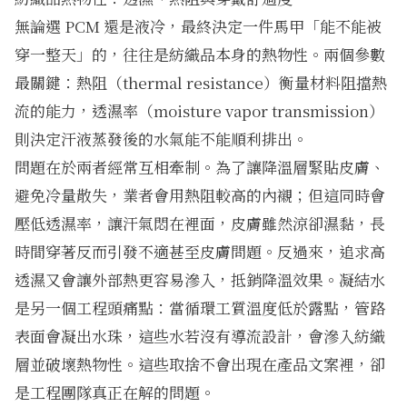
無論選 PCM 還是液冷，最終決定一件馬甲「能不能被
穿一整天」的，往往是紡織品本身的熱物性。兩個參數
最關鍵：熱阻（thermal resistance）衡量材料阻擋熱
流的能力，透濕率（moisture vapor transmission）
則決定汗液蒸發後的水氣能不能順利排出。
問題在於兩者經常互相牽制。為了讓降溫層緊貼皮膚、
避免冷量散失，業者會用熱阻較高的內襯；但這同時會
壓低透濕率，讓汗氣悶在裡面，皮膚雖然涼卻濕黏，長
時間穿著反而引發不適甚至皮膚問題。反過來，追求高
透濕又會讓外部熱更容易滲入，抵銷降溫效果。凝結水
是另一個工程頭痛點：當循環工質溫度低於露點，管路
表面會凝出水珠，這些水若沒有導流設計，會滲入紡織
層並破壞熱物性。這些取捨不會出現在產品文案裡，卻
是工程團隊真正在解的問題。