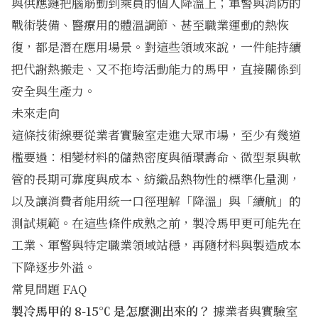
與供應鏈把腦筋動到乘員的個人降溫上；軍警與消防的
戰術裝備、醫療用的體溫調節、甚至職業運動的熱恢
復，都是潛在應用場景。對這些領域來說，一件能持續
把代謝熱搬走、又不拖垮活動能力的馬甲，直接關係到
安全與生產力。
未來走向
這條技術線要從業者實驗室走進大眾市場，至少有幾道
檻要過：相變材料的儲熱密度與循環壽命、微型泵與軟
管的長期可靠度與成本、紡織品熱物性的標準化量測，
以及讓消費者能用統一口徑理解「降溫」與「續航」的
測試規範。在這些條件成熟之前，製冷馬甲更可能先在
工業、軍警與特定職業領域站穩，再隨材料與製造成本
下降逐步外溢。
常見問題 FAQ
製冷馬甲的 8-15℃ 是怎麼測出來的？
據業者與實驗室