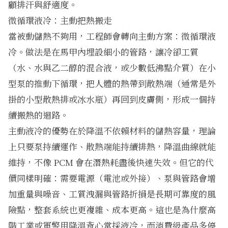
顧排汗與舒適度。
微循環液冷：主動把熱搬走
當被動儲熱不夠用，工程師會轉向主動方案：微循環液
冷。做法是在馬甲內埋設細小的管路，讓冷卻工質
（水、水與乙二醇的混合液，或少數低沸點介質）在小
型泵的推動下循環，把人體的熱帶到散熱端（通常是外
掛的小型散熱排或冰水瓶）再回到皮膚側，形成一個持
續搬熱的迴路。
主動液冷的優勢在於降溫不依賴材料的儲熱容量，理論
上只要泵持續運作、散熱端能持續排熱，降溫曲線就能
維持，不像 PCM 會在潛熱耗盡後快速失效。但它的代
價同樣明確：需要電源（電池或外接）、泵與管路會增
加重量與噪音、工質洩漏與管路折損是長期可靠度的風
險點，整套系統也更複雜、成本更高。這也是為什麼高
階工業或軍警用降溫背心常採液冷，而消費級產品多停