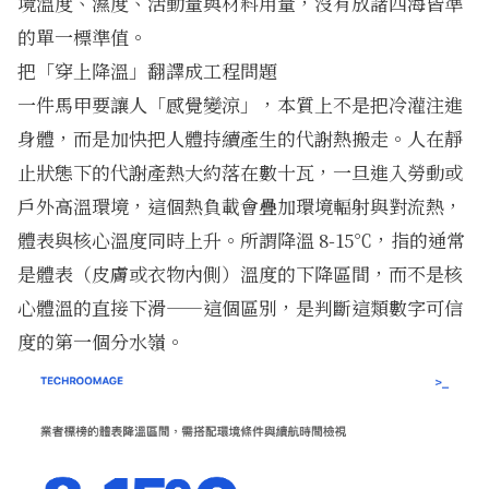
境溫度、濕度、活動量與材料用量，沒有放諸四海皆準
的單一標準值。
把「穿上降溫」翻譯成工程問題
一件馬甲要讓人「感覺變涼」，本質上不是把冷灌注進
身體，而是加快把人體持續產生的代謝熱搬走。人在靜
止狀態下的代謝產熱大約落在數十瓦，一旦進入勞動或
戶外高溫環境，這個熱負載會疊加環境輻射與對流熱，
體表與核心溫度同時上升。所謂降溫 8-15℃，指的通常
是體表（皮膚或衣物內側）溫度的下降區間，而不是核
心體溫的直接下滑——這個區別，是判斷這類數字可信
度的第一個分水嶺。