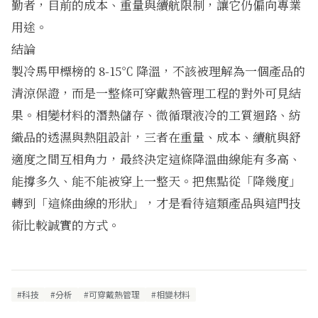
勤者，目前的成本、重量與續航限制，讓它仍偏向專業
用途。
結論
製冷馬甲標榜的 8-15℃ 降溫，不該被理解為一個產品的
清涼保證，而是一整條可穿戴熱管理工程的對外可見結
果。相變材料的潛熱儲存、微循環液冷的工質迴路、紡
織品的透濕與熱阻設計，三者在重量、成本、續航與舒
適度之間互相角力，最終決定這條降溫曲線能有多高、
能撐多久、能不能被穿上一整天。把焦點從「降幾度」
轉到「這條曲線的形狀」，才是看待這類產品與這門技
術比較誠實的方式。
#科技
#分析
#可穿戴熱管理
#相變材料