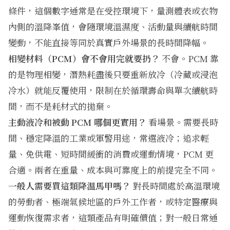
條件，這個數字通常是在受控環境下，量測體表或衣物
內側的溫降峯值，會隨環境溫濕度、活動量與續航時間
變動，不能直接等同於真實戶外場景的長時間降幅。
相變材料（PCM）會不會用完就要扔？
不會。PCM 靠
的是物理相變，潛熱耗盡後只要重新放冷（冷藏或浸泡
冷水）就能反覆使用，限制在於循環壽命與單次續航時
間，而不是耗材式的拋棄。
主動液冷和被動 PCM 哪個更實用？
看場景。需要長時
間、穩定降溫的工業或軍警用途，常選液冷；追求輕
量、免供電、短時間緩衝的消費或運動情境，PCM 更
合適。兩者在重量、成本與可靠度上的前提完全不同。
一般人需要買這類降溫馬甲嗎？
對長時間處於高溫環境
的勞動者、極端氣候地區的戶外工作者，或特定醫療與
運動恢復需求者，這類產品有明確價值；對一般日常通