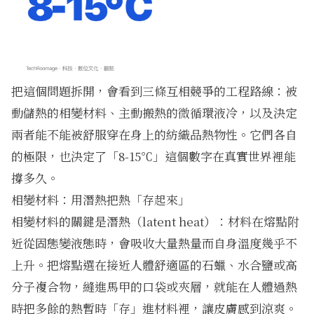
把這個問題拆開，會看到三條互相競爭的工程路線：被
動儲熱的相變材料、主動搬熱的微循環液冷，以及決定
兩者能不能被舒服穿在身上的紡織品熱物性。它們各自
的極限，也決定了「8-15℃」這個數字在真實世界裡能
撐多久。
相變材料：用潛熱把熱「存起來」
相變材料的關鍵是潛熱（latent heat）：材料在熔點附
近從固態變液態時，會吸收大量熱量而自身溫度幾乎不
上升。把熔點選在接近人體舒適區的石蠟、水合鹽或高
分子複合物，縫進馬甲的口袋或夾層，就能在人體過熱
時把多餘的熱暫時「存」進材料裡，讓皮膚感到涼爽。