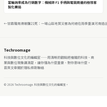
當輪詢率成為行銷數字：機械師 F1 手柄與電競周邊的極限客
製化賽局
←
甘肅隴南滑坡釀21死：一場山區地質災害為何總在雨季重演
河南造出
Techroomage
科技與數位文化的編輯室——用清晰的觀點把複雜的科技、商
業與數位現象講清楚，讓你懂為什麼重要、對你意味什麼。
首頁
文章
關於
隱私
條款
聯絡
© 2026 Techroomage. 科技與數位文化的編輯室。