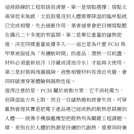
這條路線的工程取捨很清楚。第一是熔點選擇：熔點太
高穿起來無感，太低則還沒到人體需要降溫的臨界點就
已完成相變，失去緩衝作用，業者通常會把目標熔點壓
在攝氏二十多度的窄區間。第二是單位重量的儲熱密
度，決定同樣重量能撐多久——這也是為什麼 PCM 馬
甲常被描述為「有續航時間」的產品：潛熱一旦耗盡，
材料必須重新放冷（冷藏或浸泡冷水）才能再次使用。
第三是封裝與洩漏風險，液態相變材料若滲出夾層，會
同時破壞穿著體驗與隔熱性能。
值得注意的是，PCM 屬於被動方案：它不消耗電力，
但降溫能力有上限，而且一旦儲熱飽和就會失效。可穿
戴熱管理其實是把電子產品裡已經成熟的散熱思路搬到
人體——就像
手機旗艦機型把散熱列為關鍵工程課題
一
樣，差別在於人體的熱源是持續的代謝熱，還要同時兼