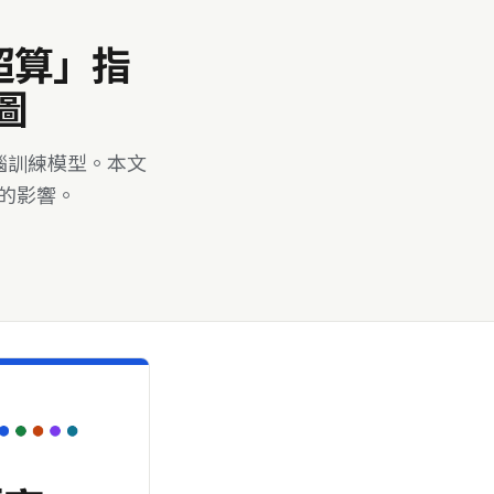
超算」指
圖
電腦訓練模型。本文
局的影響。