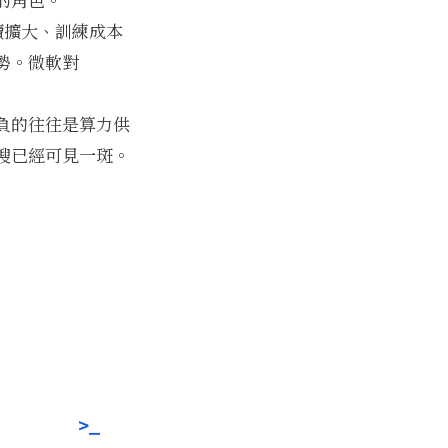
續擴大、訓練成本
勢。微軟對
負的往往是算力供
搜
已經可見一斑。