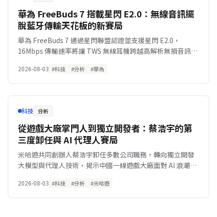
華為 FreeBuds 7 搭載星閃 E2.0：無線音訊擺
脫藍牙傳輸天花板的新賽局
華為 FreeBuds 7 通過星閃聯盟認證並支援星閃 E2.0，
16Mbps 傳輸速率將讓 TWS 無線耳機跨越高解析無損音訊的
實體瓶頸。
2026-08-03
#科技
#分析
#華為
科技
分析
從遊戲大廠掌門人到獨立開發者：蔡浩宇的第
三度卸任與 AI 代理人賽局
米哈遊共同創辦人蔡浩宇卸任多數公司職務，轉向獨立開發
大模型與代理人技術，揭示中國一線遊戲大廠面對 AI 浪潮的
組織重塑。
2026-08-03
#科技
#分析
#米哈遊