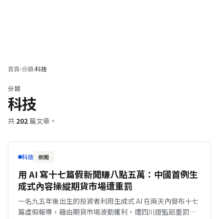
首頁
›
分類
›
科技
分類
科技
共
202
篇文章。
科技
新聞
用 AI 寫十七篇假新聞賺八點五萬：中國首例生
成式內容操縱期貨市場遭重罰
一名九五年後出生的投資者利用生成式 AI 在兩天內發布十七
篇虛假報導，藉由期貨市場波動獲利，遭四川證監局重罰四