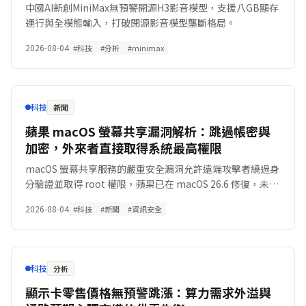
中國AI新創MiniMax無預警開源H3影音模型，支援八GB顯存
運行與全模態輸入，打破閉源影音模型壟斷格局。
2026-08-04
#科技
#分析
#minimax
科技
新聞
蘋果 macOS 螢幕共享漏洞解析：跳過帳密與
加密，外來者直接取得系統最高權限
macOS 螢幕共享服務的嚴重安全漏洞允許遠端攻擊者繞過身
分驗證並取得 root 權限，蘋果已在 macOS 26.6 修復，未更
新裝置面臨極大風險。
2026-08-04
#科技
#新聞
#資訊安全
科技
分析
顯示卡零售價格無預警跳漲：算力需求外溢與