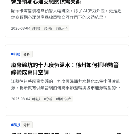
通路預期心理交織的供需失衡
顯示卡零售價格無預警大幅跳漲，除了 AI 算力外溢，更是經
銷商預期心理與產品線重整交互作用下的必然結果。
2026-08-04
#科技
#分析
#顯示卡
科技
分析
廢棄礦坑的十九度恆溫水：徐州如何把地熱管
線變成夏日空調
江蘇徐州將廢棄煤礦的十九度恆溫礦井水轉化為集中供冷能
源，揭示既有供熱管網如何跨季節運轉與城市能源轉型的基
礎設施挑戰。
2026-08-04
#科技
#分析
#集中供冷
科技
分析