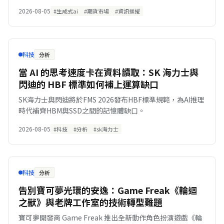
十八點五萬元。
2026-08-05
#生成式ai
#期貨市場
#資訊操縱
科技
分析
當 AI 的思考速度卡在資料讀取：SK 海力士與
閃迪的 HBF 標準如何補上運算缺口
SK海力士與閃迪將於FMS 2026發布HBF標準規範，為AI推理
時代補齊HBM與SSD之間的記憶體缺口。
2026-08-05
#科技
#分析
#sk海力士
科技
分析
告別寶可夢光環的安逸：Game Freak《輪迴
之獸》與老牌工作室的技術轉型難題
寶可夢開發商 Game Freak 推出全新動作角色扮演遊戲《輪