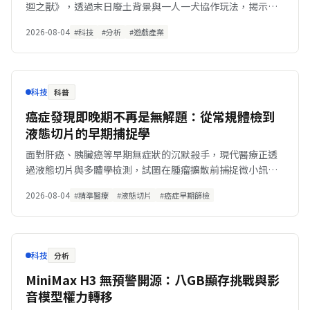
迴之獸》，透過末日廢土背景與一人一犬協作玩法，揭示這
家老牌工作室的轉型企圖。
2026-08-04
#科技
#分析
#遊戲產業
科技
科普
癌症發現即晚期不再是無解題：從常規體檢到
液態切片的早期捕捉學
面對肝癌、胰臟癌等早期無症狀的沉默殺手，現代醫療正透
過液態切片與多體學檢測，試圖在腫瘤擴散前捕捉微小訊
號。
2026-08-04
#精準醫療
#液態切片
#癌症早期篩檢
科技
分析
MiniMax H3 無預警開源：八GB顯存挑戰與影
音模型權力轉移