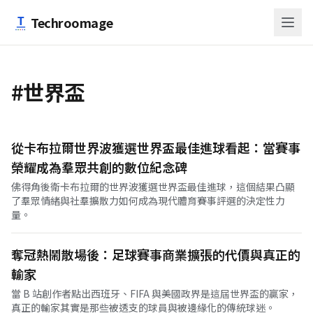
跳至主要內容
Techroomage
#世界盃
從卡布拉爾世界波獲選世界盃最佳進球看起：當賽事
榮耀成為羣眾共創的數位紀念碑
佛得角後衛卡布拉爾的世界波獲選世界盃最佳進球，這個結果凸顯
了羣眾情緒與社羣擴散力如何成為現代體育賽事評選的決定性力
量。
奪冠熱鬧散場後：足球賽事商業擴張的代價與真正的
輸家
當 B 站創作者點出西班牙、FIFA 與美國政界是這屆世界盃的贏家，
真正的輸家其實是那些被透支的球員與被邊緣化的傳統球迷。