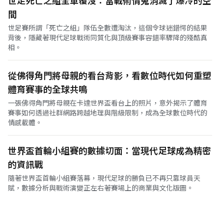
世足死亡之組全軍覆沒：當戰術情蒐消滅了爆冷的空
間
世足賽所謂「死亡之組」隊伍全數遭淘汰，這個令球迷錯愕的結果
背後，隱藏著現代足球戰術同質化與頂級賽事容錯率驟降的殘酷真
相。
從佛得角門將母親的看台背影，看數位時代如何重塑
體育賽事的全球共鳴
一張佛得角門將母親在卡達世界盃看台上的照片，意外揭示了體育
賽事如何透過社群網路跨越地理與階級限制，成為全球數位時代的
情感載體。
世界盃首輪小組賽的數據切面：當現代足球成為精密
的資訊戰
隨著世界盃首輪小組賽落幕，現代足球的勝負已不再只靠球員天
賦，數據分析與戰術演變正左右著賽場上的商業與文化版圖。