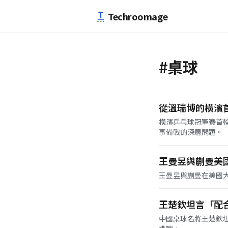
跳至主要內容
Techroomage
#桌球
從溫瑞博的橫濱
橫濱乒乓球冠軍賽首
事備戰的深層問題。
王曼昱與蒯曼美
王曼昱與蒯曼在美國
王楚欽坦言「配
中國桌球名將王楚欽