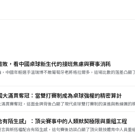
首敗，看中國桌球新生代的接班焦慮與賽事消耗
輪，中國年輕選手溫瑞博不敵葡萄牙老將格拉爾多，這場比數的落差凸顯
國大滿貫奪冠：當雙打賽制成為桌球強權的精密算計
大滿貫賽奪冠，這面金牌背後凸顯了現代桌球雙打賽制的演進與教練團的
合有陌生感」：頂尖賽事中的人類默契極限與重組工程
坦言與新搭檔配合有陌生感，這句賽後訪談凸顯了頂尖競技體育中人員重