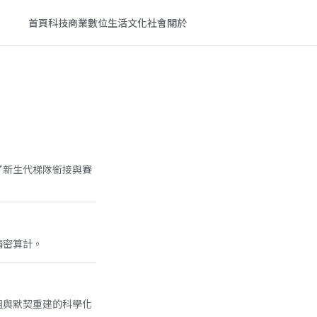
首頁
科技
商業
數位生活
文化
社會
關於
了新生代梯隊銜接與賽
精密算計。
組與默契重建的科學化