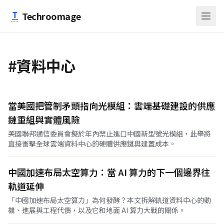
跳至主要內容
Techroomage
#資料中心
當美國把管制矛頭指向光模組：雲端基礎建設的供應
鏈重組與實體風險
美國聯邦通信委員會擬於年內禁止進口中國新型號光模組，此舉將
直接衝擊全球雲端資料中心的硬體供應鏈與建置成本。
中國加速布局太空算力：當 AI 算力的下一個邊界往
軌道延伸
「中國加速布局太空算力」為何發酵？本文拆解軌道資料中心的動
機、進展與工程代價，以及它和地面 AI 算力大戰的關係。