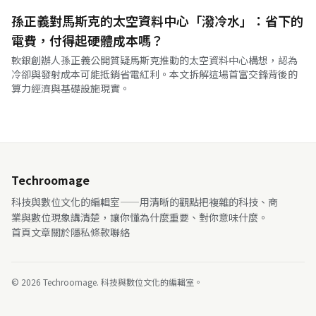
孫正義對馬斯克的太空資料中心「潑冷水」：省下的
電費，付得起硬體成本嗎？
軟銀創辦人孫正義公開質疑馬斯克推動的太空資料中心構想，認為
冷卻與發射成本可能抵銷省電紅利。本文拆解這場首富交鋒背後的
算力經濟與基礎設施現實。
Techroomage
科技與數位文化的編輯室——用清晰的觀點把複雜的科技、商
業與數位現象講清楚，讓你懂為什麼重要、對你意味什麼。
首頁
文章
關於
隱私
條款
聯絡
© 2026 Techroomage. 科技與數位文化的編輯室。