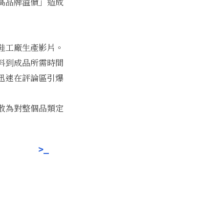
高品牌溢價」造成
鞋工廠生產影片。
料到成品所需時間
迅速在評論區引爆
散為對整個品類定