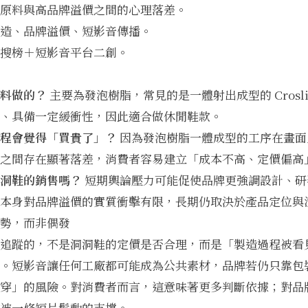
原料與高品牌溢價之間的心理落差。
造、品牌溢價、短影音傳播。
搜榜＋短影音平台二創。
料做的？
主要為發泡樹脂，常見的是一體射出成型的 Crosli
、具備一定緩衝性，因此適合做休閒鞋款。
程會覺得「買貴了」？
因為發泡樹脂一體成型的工序在畫面
之間存在顯著落差，消費者容易建立「成本不高、定價偏高
洞鞋的銷售嗎？
短期輿論壓力可能促使品牌更強調設計、研
本身對品牌溢價的實質衝擊有限，長期仍取決於產品定位與
勢，而非偶發
追蹤的，不是洞洞鞋的定價是否合理，而是「製造過程被看
。短影音讓任何工廠都可能成為公共素材，品牌若仍只靠包
穿」的風險。對消費者而言，這意味著更多判斷依據；對品
被一條短片鬆動的支撐。