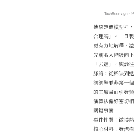
傳統定價模型裡，
合理嗎」。一旦製
更有力地解釋，溢
先前名人階級向下
「去魅」，輿論往
脈絡：從稀缺到透
洞洞鞋並非第一個
的工廠畫面引發類
演算法偏好密切相
關鍵事實
事件性質：微博熱
核心材料：發泡樹