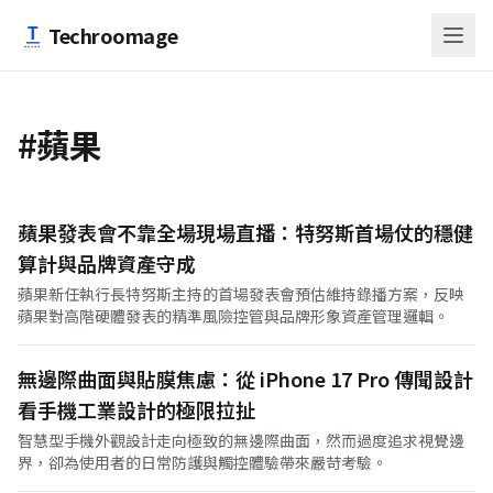
跳至主要內容
Techroomage
#蘋果
蘋果發表會不靠全場現場直播：特努斯首場仗的穩健
算計與品牌資產守成
蘋果新任執行長特努斯主持的首場發表會預估維持錄播方案，反映
蘋果對高階硬體發表的精準風險控管與品牌形象資產管理邏輯。
無邊際曲面與貼膜焦慮：從 iPhone 17 Pro 傳聞設計
看手機工業設計的極限拉扯
智慧型手機外觀設計走向極致的無邊際曲面，然而過度追求視覺邊
界，卻為使用者的日常防護與觸控體驗帶來嚴苛考驗。