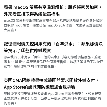
蘋果 macOS 螢幕共享漏洞解析：跳過帳密與加密，
外來者直接取得系統最高權限
macOS 螢幕共享服務的嚴重安全漏洞允許遠端攻擊者繞過身分驗證
並取得 root 權限，蘋果已在 macOS 26.6 修復，未更新裝置面臨極
大風險。
記憶體報價失控與庫克的「百年洪水」：蘋果漲價決
策揭示了哪些供應鏈現實
蘋果執行長庫克以「百年一遇的洪水」形容記憶體價格暴漲，並證
實 Mac 與 iPad 等硬體產品已全面調漲售價，這項決策揭示了科技巨
頭在供應鏈波動下的長期定價邏輯。
英國CMA限縮蘋果抽成範圍並要求開放外鏈支付，
App Store的護城河防線遭遇合規挑戰
英國競爭及市場管理局擬要求 App Store 開放外部支付，蘋果提交
正式意見表達強烈反對，凸顯出平臺治理與應用程式商店利益結構
的衝突。