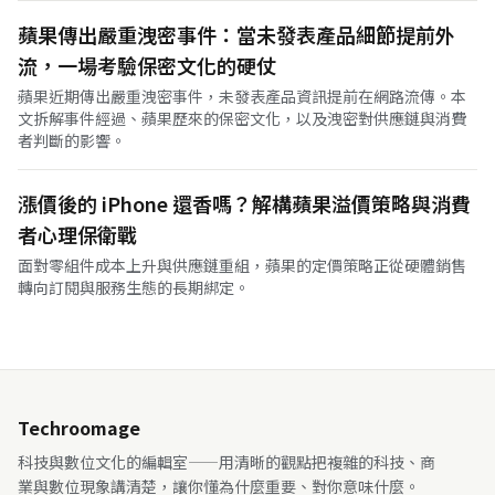
蘋果傳出嚴重洩密事件：當未發表產品細節提前外
流，一場考驗保密文化的硬仗
蘋果近期傳出嚴重洩密事件，未發表產品資訊提前在網路流傳。本
文拆解事件經過、蘋果歷來的保密文化，以及洩密對供應鏈與消費
者判斷的影響。
漲價後的 iPhone 還香嗎？解構蘋果溢價策略與消費
者心理保衛戰
面對零組件成本上升與供應鏈重組，蘋果的定價策略正從硬體銷售
轉向訂閱與服務生態的長期綁定。
Techroomage
科技與數位文化的編輯室——用清晰的觀點把複雜的科技、商
業與數位現象講清楚，讓你懂為什麼重要、對你意味什麼。