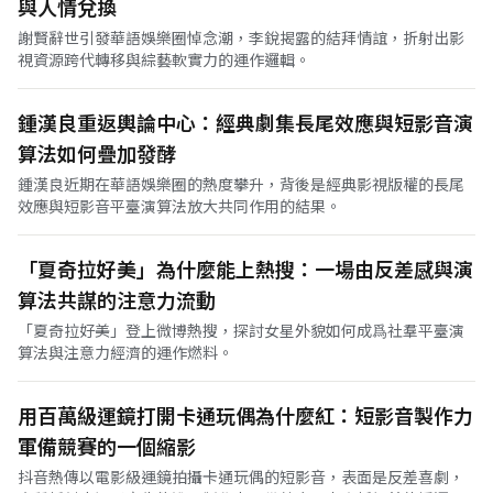
與人情兌換
謝賢辭世引發華語娛樂圈悼念潮，李銳揭露的結拜情誼，折射出影
視資源跨代轉移與綜藝軟實力的運作邏輯。
鍾漢良重返輿論中心：經典劇集長尾效應與短影音演
算法如何疊加發酵
鍾漢良近期在華語娛樂圈的熱度攀升，背後是經典影視版權的長尾
效應與短影音平臺演算法放大共同作用的結果。
「夏奇拉好美」為什麼能上熱搜：一場由反差感與演
算法共謀的注意力流動
「夏奇拉好美」登上微博熱搜，探討女星外貌如何成爲社羣平臺演
算法與注意力經濟的運作燃料。
用百萬級運鏡打開卡通玩偶為什麼紅：短影音製作力
軍備競賽的一個縮影
抖音熱傳以電影級運鏡拍攝卡通玩偶的短影音，表面是反差喜劇，