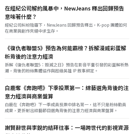
在經紀公司解約風暴中，NewJeans 釋出回歸預告
意味著什麼？
經紀公司糾紛陰霾下，NewJeans 回歸預告釋出，K-pop 團體如何
在商業與創作夾縫中求生存。
《復仇者聯盟5》預告為何能霸榜？拆解漫威彩蛋解
析背後的注意力經濟
拆解《復仇者聯盟5：毀滅之日》預告在影音平臺引發的彩蛋解析熱
潮，背後的粉絲集體協作與超級英雄 IP 敘事綁定。
白鹿奪《奔跑吧》下季投票第一：綜藝選角背後的注
意力經濟與商業盤算
白鹿在《奔跑吧》下一季成員投票中排名第一，這不只是粉絲動員
成果，更折射出綜藝節目選角背後的注意力經濟與商業盤算。
謝賢辭世與李銳的結拜往事：一場跨世代的影視資源