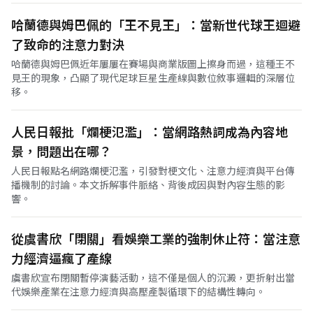
哈蘭德與姆巴佩的「王不見王」：當新世代球王迴避
了致命的注意力對決
哈蘭德與姆巴佩近年屢屢在賽場與商業版圖上擦身而過，這種王不
見王的現象，凸顯了現代足球巨星生產線與數位敘事邏輯的深層位
移。
人民日報批「爛梗氾濫」：當網路熱詞成為內容地
景，問題出在哪？
人民日報點名網路爛梗氾濫，引發對梗文化、注意力經濟與平台傳
播機制的討論。本文拆解事件脈絡、背後成因與對內容生態的影
響。
從虞書欣「閉關」看娛樂工業的強制休止符：當注意
力經濟逼瘋了產線
虞書欣宣布閉關暫停演藝活動，這不僅是個人的沉澱，更折射出當
代娛樂產業在注意力經濟與高壓產製循環下的結構性轉向。