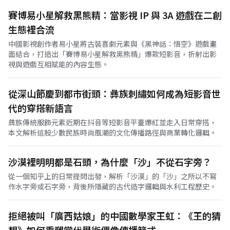
賽博易小星解救黑熊精：當影視 IP 與 3A 遊戲在二創
生態裡合流
中國影視創作者易小星將古裝喜劇元素與《黑神話：悟空》遊戲畫
面結合，打造出「賽博易小星解救黑熊精」爆款短影音，折射出影
視與遊戲互相賦能的內容生態。
從深山節慶到都市街頭：彝族刺繡如何成為短影音世
代的穿搭新語言
彝族傳統服飾元素近期在抖音等短影音平臺爆紅並走入日常穿搭，
本文解析這股少數民族時尚風潮的文化傳播路徑與商業轉化邏輯。
沙漠裡明明都是石頭，為什麼「沙」不從石字旁？
從一個知乎上的日常提問出發，解析「沙漠」的「沙」之所以不寫
作水字旁或石字旁，背後所隱藏的古代造字邏輯與水利工程歷史。
拒絕被叫「廣西姑娘」的中國數學家王虹：《王的猜