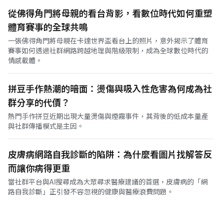
從佛得角門將母親的看台背影，看數位時代如何重塑
體育賽事的全球共鳴
一張佛得角門將母親在卡達世界盃看台上的照片，意外揭示了體育
賽事如何透過社群網路跨越地理與階級限制，成為全球數位時代的
情感載體。
拼豆手作熱潮的暗面：燙傷與吸入性危害為何成為社
群分享的代價？
熱門手作拼豆近期出現大量燙傷與煙霧事件，其背後的低成本量產
與社群傳播模式是主因。
皮膚病網路自我診斷的陷阱：為什麼看圖片找解答反
而讓你病得更重
當社群平台與AI搜尋成為大眾尋求醫療建議的首選，皮膚病的「網
路自我診斷」正引發不容忽視的健康與醫療浪費問題。