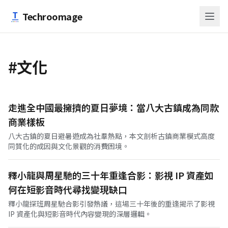
跳至主要內容
Techroomage
#文化
走進全中國最擁擠的夏日夢境：當八大古鎮成為同款
商業樣板
八大古鎮的夏日避暑遊成為社羣熱點，本文剖析古鎮商業模式高度
同質化的成因與文化景觀的消費困境。
釋小龍與周星馳的三十年重逢合影：影視 IP 資產如
何在短影音時代尋找變現缺口
釋小龍探班周星馳合影引發熱議，這場三十年後的重逢揭示了影視
IP 資產化與短影音時代內容變現的深層邏輯。