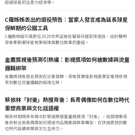
超級球星的注意力經濟學。
C羅姊姊丟出的退役預告：當家人發言成為延長球星
保鮮期的公關工具
C羅胞姊暗示其將在2026世界盃後從葡萄牙國家隊退役，這則聲明
背後牽動著球星商業板塊與數位敘事的重組。
金鷹獎視後預測引熱議：影視獎項如何被數據與流量
邏輯綁架
金鷹獎視後提名預測在社羣發酵，背後其實是影視產業從電視收視
率到數位流量邏輯的板塊位移。
蔡依林「封後」熱搜背後：長青偶像如何在數位時代
重塑商業與文化話語權
蔡依林相隔多年再次於華語樂壇重量級獎項「封後」，這個現象背
後折射出長青偶像如何透過作品積累與敘事轉型，在快速更迭的數
位時代延續商業與文化生命力。