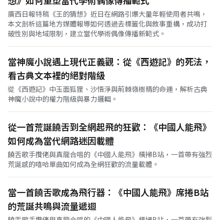
想》如何重塑當代學術偶像傳播範式
廣西日報特稿《王的猜想》近日在網路引爆大量年輕使用者共鳴，
本文剖析這篇地方媒體報導如何透過去標籤化與敘事重構，成功打
破性別與地域限制，建立當代學術偶像傳播新範式。
當神魔小說遇上現代正義觀：從《西遊記》的死法，
看古典文本裡的絕對階級
從《西遊記》中玉面狐狸、沙悟淨與荊棘嶺樹精的命運，解析古典
神魔小說中的權力階級與暴力邏輯。
從一首荒誕饒舌到全網起飛的狂歡：《中國人能飛》
如何成為當代網路迷因載體
饒舌歌手攬佬與真龍合唱的《中國人能飛》橫掃B站，一首帶有強烈
荒誕感的嘻哈單曲如何成為全網狂歡的流量載體。
當一首饒舌歌成為飛行器：《中國人能飛》席捲B站
的荒誕共鳴與流量遞迴
饒舌歌手攬佬與真龍合唱的《中國人能飛》橫掃B站，一首帶有強烈