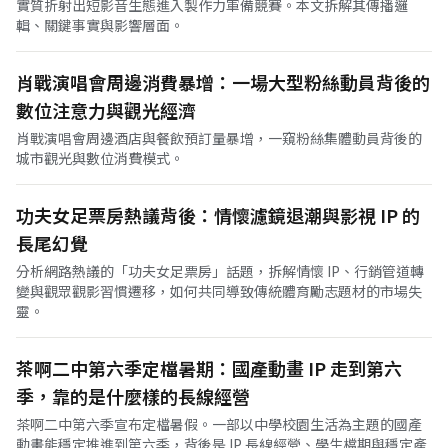
實質折射出短影音生態進入製作力軍備競賽。本文拆解其傳播邏
輯、關鍵事實與影響層面。
肖戰演唱會周邊消費暴增：一場大型粉絲動員背後的
數位注意力與觀光經濟
肖戰演唱會周邊酒店與餐飲預訂量暴增，一窺粉絲集體動員背後的
城市觀光與數位消費模式。
功夫女足票房熱議背後：情懷濾鏡退潮與影視 IP 的
長尾幻覺
分析網路熱議的「功夫女足票房」話題，拆解情懷 IP、行銷管道轉
變與觀眾觀影習慣遷移，如何共同導致傳統體育勵志題材的市場失
靈。
茶啊二中第六季定檔暑期：國產動畫 IP 走到第六
季，靠的是什麼樣的長線經營
茶啊二中第六季宣布定檔暑假。一部以中學校園生活為主題的國產
動畫能穩定推進到第六季，背後是 IP 長線經營、學生檔期與穩定產