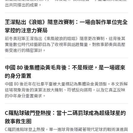
出共同撐出的成果。
王濛點出《浪姐》隨意改賽制：一場由製作單位完全
掌控的注意力賽局
前冬奧冠軍王濛指出《乘風破浪的姐姐》隨意更改賽制，這背後其
實是數位時代綜藝節目為了收視率與話題聲量，對敘事節奏與高壓
衝突進行的精密算計。
中國 80 後集體染黃毛背後：不是叛逆，是一場遲來
的身分重置
中國 80 後近年在社羣平臺被大量標記為集體染金黃頭髮。本文拆解
這場現象背後的演算法放大機制、符號反向挪用，以及它真正反映
的中年身分重置需求。
C羅點球破門登熱搜：當十二碼罰球成為超級球星的
敘事救生圈
C羅罰進點球登上熱搜，單一進球背後隱藏著現代足球的戰術演進與