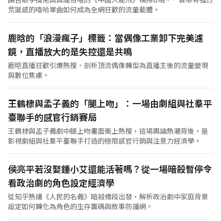
荒誕感的嘻哈單曲如何成為全網狂歡的流量載體。
鹿晗的「浪漫瘋子」標籤：當偶像工業卸下完美濾
鏡，直播放大的是失控還是共鳴
鹿晗直播狂歡引爆熱搜，剖析頂流偶像轉型為直播主後的流量變現
與數位焦慮。
王鶴棣與孟子義的「腿上吻」：一場由劇組與社羣平
臺聯手的感官行銷賽局
王鶴棣與孟子義劇中腿上吻畫面衝上熱搜，這場輿論熱潮背後，是
影視劇組與社羣平臺聯手打造的極限感官行銷與注意力經濟學。
侯亮平若沒娶鍾小艾還能活著嗎？從一場暗殺暫停令
看政治劇的角色設定經濟學
從知乎熱議《人民的名義》暗殺橋段出發，解析政治劇中家庭背景
設定如何轉化為角色的生存籌碼與敘事防護網。